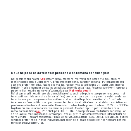
Nouă ne pasă ca datele tale personale să rămână confidențiale
Noi și partenerii noștri
589
stocăm și/sau accesăm informații pe dispozitivul dvs., precum
identificatorii cookie unici pentru prelucrarea datelor cu caracter personal. Puteți accepta sau
gestiona preferințele dvs. făcând clic mai jos, respectiv vă puteți opune utilizării unui interes
legitim în orice moment pe pagina cu politica de confidențialitate. Aceste alegeri vor fi raportate
partenerilor noștri și nu vă vor afecta navigarea.
Mai multe detalii
Noi si partenerii nostri (retelele de socializare si agentiile de publicitate partenere, precum si
furnizorii nostri de servicii de date analitice) prelucram date pentru a permite website-ului sa
functioneze, pentru a personaliza continutul si anunturile publicitare afisate in functie de
interesele si/sau profilul dvs., pentru a va oferi functionalitati aferente retelelor de socializare si
pentru a analiza traficul pe website. Beneficiati de drepturile prevazute de art. 15-22 din GDPR in
legatura cu prelucrarea datelor cu caracter personal. Aceste drepturi pot fi exercitate prin
Foto
48
/49
modalitatea indicata
aici
. Prin click pe “ACCEPT TOATE”, acceptati folosirea tuturor Tehnologiilor
de tip Cookie, care implica inclusiv acceptul dvs. cu privire la stocarea/accesarea informatiilor de
catre Vendor-ii cu care colaboram. Prin click pe “VREAU SA MODIFIC SETARILE INDIVIDUAL” puteti
schimba preferintele in mod individual, mai putin cele legate de cookie strict necesare pentru
functionarea website-ului.