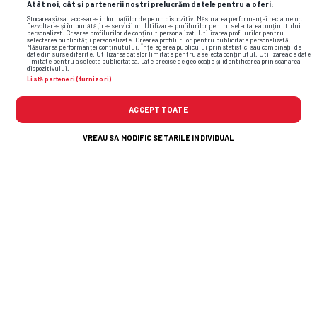
Atât noi, cât și partenerii noștri prelucrăm datele pentru a oferi:
Stocarea și/sau accesarea informațiilor de pe un dispozitiv. Măsurarea performanței reclamelor.
Dezvoltarea și îmbunătățirea serviciilor. Utilizarea profilurilor pentru selectarea conținutului
personalizat. Crearea profilurilor de conținut personalizat. Utilizarea profilurilor pentru
selectarea publicității personalizate. Crearea profilurilor pentru publicitate personalizată.
Măsurarea performanței conținutului. Înțelegerea publicului prin statistici sau combinații de
date din surse diferite. Utilizarea datelor limitate pentru a selecta conținutul. Utilizarea de date
limitate pentru a selecta publicitatea. Date precise de geolocație și identificarea prin scanarea
dispozitivului.
Listă parteneri (furnizori)
ACCEPT TOATE
VREAU SA MODIFIC SETARILE INDIVIDUAL