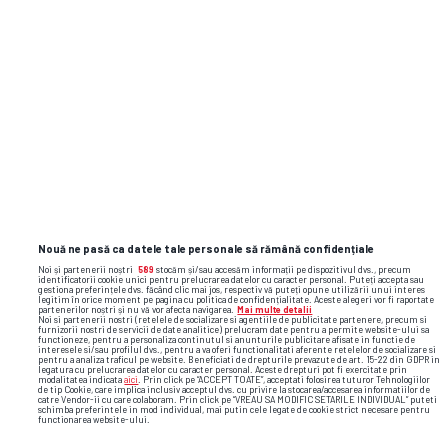
Nouă ne pasă ca datele tale personale să rămână confidențiale
Noi și partenerii noștri
589
stocăm și/sau accesăm informații pe dispozitivul dvs., precum
identificatorii cookie unici pentru prelucrarea datelor cu caracter personal. Puteți accepta sau
gestiona preferințele dvs. făcând clic mai jos, respectiv vă puteți opune utilizării unui interes
legitim în orice moment pe pagina cu politica de confidențialitate. Aceste alegeri vor fi raportate
partenerilor noștri și nu vă vor afecta navigarea.
Mai multe detalii
Noi si partenerii nostri (retelele de socializare si agentiile de publicitate partenere, precum si
furnizorii nostri de servicii de date analitice) prelucram date pentru a permite website-ului sa
functioneze, pentru a personaliza continutul si anunturile publicitare afisate in functie de
interesele si/sau profilul dvs., pentru a va oferi functionalitati aferente retelelor de socializare si
Foto
38
/49
pentru a analiza traficul pe website. Beneficiati de drepturile prevazute de art. 15-22 din GDPR in
legatura cu prelucrarea datelor cu caracter personal. Aceste drepturi pot fi exercitate prin
modalitatea indicata
aici
. Prin click pe “ACCEPT TOATE”, acceptati folosirea tuturor Tehnologiilor
de tip Cookie, care implica inclusiv acceptul dvs. cu privire la stocarea/accesarea informatiilor de
catre Vendor-ii cu care colaboram. Prin click pe “VREAU SA MODIFIC SETARILE INDIVIDUAL” puteti
schimba preferintele in mod individual, mai putin cele legate de cookie strict necesare pentru
functionarea website-ului.