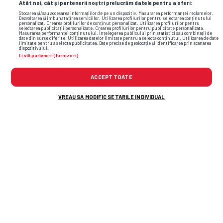
Atât noi, cât și partenerii noștri prelucrăm datele pentru a oferi:
Stocarea și/sau accesarea informațiilor de pe un dispozitiv. Măsurarea performanței reclamelor.
Dezvoltarea și îmbunătățirea serviciilor. Utilizarea profilurilor pentru selectarea conținutului
personalizat. Crearea profilurilor de conținut personalizat. Utilizarea profilurilor pentru
selectarea publicității personalizate. Crearea profilurilor pentru publicitate personalizată.
Măsurarea performanței conținutului. Înțelegerea publicului prin statistici sau combinații de
date din surse diferite. Utilizarea datelor limitate pentru a selecta conținutul. Utilizarea de date
limitate pentru a selecta publicitatea. Date precise de geolocație și identificarea prin scanarea
dispozitivului.
Listă parteneri (furnizori)
ACCEPT TOATE
VREAU SA MODIFIC SETARILE INDIVIDUAL