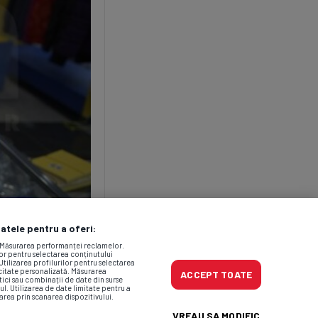
datele pentru a oferi:
. Măsurarea performanței reclamelor.
lor pentru selectarea conținutului
Utilizarea profilurilor pentru selectarea
icitate personalizată. Măsurarea
ACCEPT TOATE
tici sau combinații de date din surse
ul. Utilizarea de date limitate pentru a
area prin scanarea dispozitivului.
VREAU SA MODIFIC