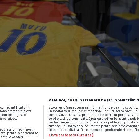
Atât noi, cât și partenerii noștri prelucrăm 
ecum identificatorii
Stocarea și/sau accesarea informațiilor de pe un dispozitiv
iona preferințele dvs.
Dezvoltarea și îmbunătățirea serviciilor. Utilizarea profiluri
moment pe pagina cu
personalizat. Crearea profilurilor de conținut personalizat. 
vă vor afecta
publicității personalizate. Crearea profilurilor pentru publ
performanței conținutului. Înțelegerea publicului prin statis
diferite. Utilizarea datelor limitate pentru a selecta conținut
ecum si furnizorii nostri
selecta publicitatea. Date precise de geolocație și identific
neze, pentru a personaliza
Listă parteneri (furnizori)
pentru a va oferi