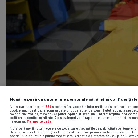
Nouă ne pasă ca datele tale personale să rămână confidențiale
Noi și partenerii noștri
589
stocăm și/sau accesăm informații pe dispozitivul dvs., pr
cookie unici pentru prelucrarea datelor cu caracter personal. Puteți accepta sau gest
făcând clic mai jos, respectiv vă puteți opune utilizării unui interes legitim în orice 
politica de confidențialitate. Aceste alegeri vor fi raportate partenerilor noștri și nu 
navigarea.
Mai multe detalii
Noi si partenerii nostri (retelele de socializare si agentiile de publicitate partenere, pr
de servicii de date analitice) prelucram date pentru a permite website-ului sa functio
continutul si anunturile publicitare afisate in functie de interesele si/sau profilul dvs., 