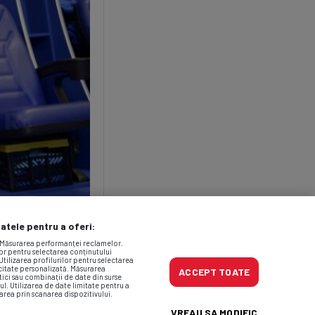
datele pentru a oferi:
. Măsurarea performanței reclamelor.
lor pentru selectarea conținutului
Utilizarea profilurilor pentru selectarea
icitate personalizată. Măsurarea
ACCEPT TOATE
tici sau combinații de date din surse
ul. Utilizarea de date limitate pentru a
area prin scanarea dispozitivului.
VREAU SA MODIFIC