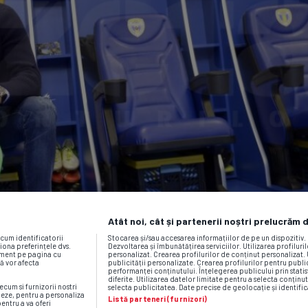
Atât noi, cât și partenerii noștri prelucrăm 
ecum identificatorii
Stocarea și/sau accesarea informațiilor de pe un dispozitiv
iona preferințele dvs.
Dezvoltarea și îmbunătățirea serviciilor. Utilizarea profiluri
moment pe pagina cu
personalizat. Crearea profilurilor de conținut personalizat. 
vă vor afecta
publicității personalizate. Crearea profilurilor pentru publ
performanței conținutului. Înțelegerea publicului prin statis
diferite. Utilizarea datelor limitate pentru a selecta conținut
ecum si furnizorii nostri
selecta publicitatea. Date precise de geolocație și identific
neze, pentru a personaliza
Listă parteneri (furnizori)
pentru a va oferi