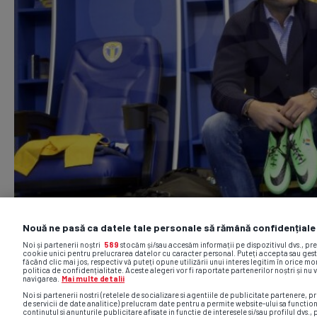
Nouă ne pasă ca datele tale personale să rămână confidențiale
Noi și partenerii noștri
589
stocăm și/sau accesăm informații pe dispozitivul dvs., pr
cookie unici pentru prelucrarea datelor cu caracter personal. Puteți accepta sau gest
făcând clic mai jos, respectiv vă puteți opune utilizării unui interes legitim în orice 
politica de confidențialitate. Aceste alegeri vor fi raportate partenerilor noștri și nu 
navigarea.
Mai multe detalii
Noi si partenerii nostri (retelele de socializare si agentiile de publicitate partenere, pr
de servicii de date analitice) prelucram date pentru a permite website-ului sa functio
continutul si anunturile publicitare afisate in functie de interesele si/sau profilul dvs., 