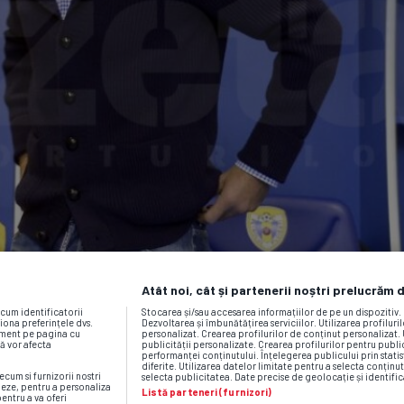
Atât noi, cât și partenerii noștri prelucrăm 
ecum identificatorii
Stocarea și/sau accesarea informațiilor de pe un dispozitiv
iona preferințele dvs.
Dezvoltarea și îmbunătățirea serviciilor. Utilizarea profiluri
moment pe pagina cu
personalizat. Crearea profilurilor de conținut personalizat. 
vă vor afecta
publicității personalizate. Crearea profilurilor pentru publ
performanței conținutului. Înțelegerea publicului prin statis
diferite. Utilizarea datelor limitate pentru a selecta conținut
ecum si furnizorii nostri
selecta publicitatea. Date precise de geolocație și identific
neze, pentru a personaliza
Listă parteneri (furnizori)
pentru a va oferi