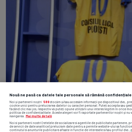
Nouă ne pasă ca datele tale personale să rămână confidențiale
Noi și partenerii noștri
589
stocăm și/sau accesăm informații pe dispozitivul dvs., pr
cookie unici pentru prelucrarea datelor cu caracter personal. Puteți accepta sau gest
făcând clic mai jos, respectiv vă puteți opune utilizării unui interes legitim în orice 
politica de confidențialitate. Aceste alegeri vor fi raportate partenerilor noștri și nu 
navigarea.
Mai multe detalii
Noi si partenerii nostri (retelele de socializare si agentiile de publicitate partenere, pr
de servicii de date analitice) prelucram date pentru a permite website-ului sa functio
continutul si anunturile publicitare afisate in functie de interesele si/sau profilul dvs., 