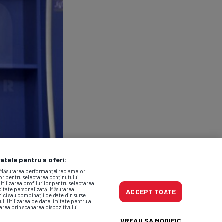
datele pentru a oferi:
. Măsurarea performanței reclamelor.
lor pentru selectarea conținutului
Utilizarea profilurilor pentru selectarea
icitate personalizată. Măsurarea
ACCEPT TOATE
tici sau combinații de date din surse
ul. Utilizarea de date limitate pentru a
area prin scanarea dispozitivului.
VREAU SA MODIFIC