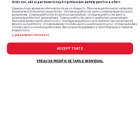
Atât noi, cât și partenerii noștri prelucrăm datele pentru a oferi:
Stocarea și/sau accesarea informațiilor de pe un dispozitiv. Măsurarea performanței reclamelor.
Dezvoltarea și îmbunătățirea serviciilor. Utilizarea profilurilor pentru selectarea conținutului
personalizat. Crearea profilurilor de conținut personalizat. Utilizarea profilurilor pentru
selectarea publicității personalizate. Crearea profilurilor pentru publicitate personalizată.
Măsurarea performanței conținutului. Înțelegerea publicului prin statistici sau combinații de
date din surse diferite. Utilizarea datelor limitate pentru a selecta conținutul. Utilizarea de date
limitate pentru a selecta publicitatea. Date precise de geolocație și identificarea prin scanarea
dispozitivului.
Foto
7
/20
: foto: Alex Nicodim
Listă parteneri (furnizori)
ACCEPT TOATE
VREAU SA MODIFIC SETARILE INDIVIDUAL