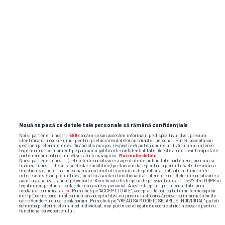
Nouă ne pasă ca datele tale personale să rămână confidențiale
Noi și partenerii noștri
589
stocăm și/sau accesăm informații pe dispozitivul dvs., precum
identificatorii cookie unici pentru prelucrarea datelor cu caracter personal. Puteți accepta sau
gestiona preferințele dvs. făcând clic mai jos, respectiv vă puteți opune utilizării unui interes
legitim în orice moment pe pagina cu politica de confidențialitate. Aceste alegeri vor fi raportate
partenerilor noștri și nu vă vor afecta navigarea.
Mai multe detalii
Noi si partenerii nostri (retelele de socializare si agentiile de publicitate partenere, precum si
furnizorii nostri de servicii de date analitice) prelucram date pentru a permite website-ului sa
functioneze, pentru a personaliza continutul si anunturile publicitare afisate in functie de
interesele si/sau profilul dvs., pentru a va oferi functionalitati aferente retelelor de socializare si
pentru a analiza traficul pe website. Beneficiati de drepturile prevazute de art. 15-22 din GDPR in
legatura cu prelucrarea datelor cu caracter personal. Aceste drepturi pot fi exercitate prin
modalitatea indicata
aici
. Prin click pe “ACCEPT TOATE”, acceptati folosirea tuturor Tehnologiilor
de tip Cookie, care implica inclusiv acceptul dvs. cu privire la stocarea/accesarea informatiilor de
catre Vendor-ii cu care colaboram. Prin click pe “VREAU SA MODIFIC SETARILE INDIVIDUAL” puteti
schimba preferintele in mod individual, mai putin cele legate de cookie strict necesare pentru
functionarea website-ului.