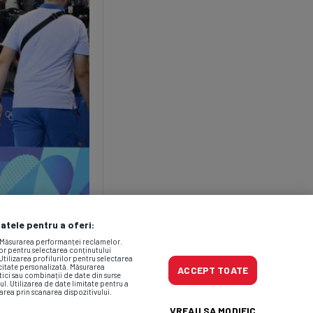
datele pentru a oferi:
. Măsurarea performanței reclamelor.
lor pentru selectarea conținutului
Utilizarea profilurilor pentru selectarea
icitate personalizată. Măsurarea
ACCEPT TOATE
tici sau combinații de date din surse
ul. Utilizarea de date limitate pentru a
area prin scanarea dispozitivului.
VREAU SA MODIFIC