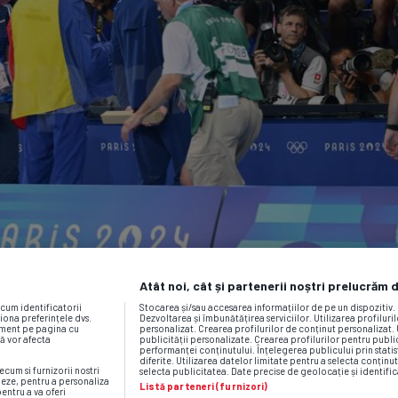
Atât noi, cât și partenerii noștri prelucrăm 
ecum identificatorii
Stocarea și/sau accesarea informațiilor de pe un dispozitiv
iona preferințele dvs.
Dezvoltarea și îmbunătățirea serviciilor. Utilizarea profiluri
moment pe pagina cu
personalizat. Crearea profilurilor de conținut personalizat. 
vă vor afecta
publicității personalizate. Crearea profilurilor pentru publ
performanței conținutului. Înțelegerea publicului prin statis
diferite. Utilizarea datelor limitate pentru a selecta conținut
ecum si furnizorii nostri
selecta publicitatea. Date precise de geolocație și identific
neze, pentru a personaliza
Listă parteneri (furnizori)
pentru a va oferi