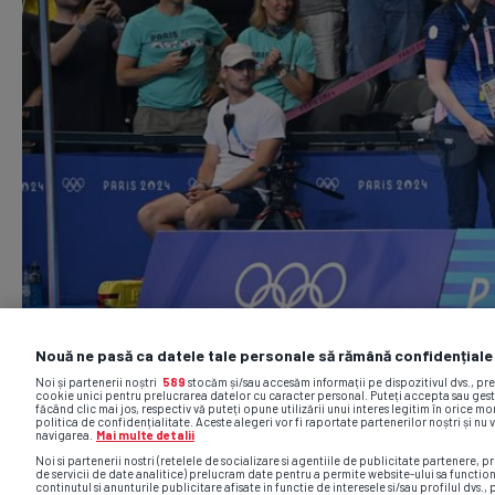
Nouă ne pasă ca datele tale personale să rămână confidențiale
Noi și partenerii noștri
589
stocăm și/sau accesăm informații pe dispozitivul dvs., pr
cookie unici pentru prelucrarea datelor cu caracter personal. Puteți accepta sau gest
făcând clic mai jos, respectiv vă puteți opune utilizării unui interes legitim în orice 
politica de confidențialitate. Aceste alegeri vor fi raportate partenerilor noștri și nu 
navigarea.
Mai multe detalii
Noi si partenerii nostri (retelele de socializare si agentiile de publicitate partenere, pr
de servicii de date analitice) prelucram date pentru a permite website-ului sa functio
continutul si anunturile publicitare afisate in functie de interesele si/sau profilul dvs., 