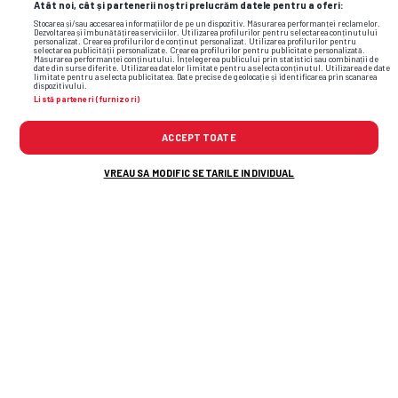
Atât noi, cât și partenerii noștri prelucrăm datele pentru a oferi:
Stocarea și/sau accesarea informațiilor de pe un dispozitiv. Măsurarea performanței reclamelor.
Dezvoltarea și îmbunătățirea serviciilor. Utilizarea profilurilor pentru selectarea conținutului
personalizat. Crearea profilurilor de conținut personalizat. Utilizarea profilurilor pentru
selectarea publicității personalizate. Crearea profilurilor pentru publicitate personalizată.
Măsurarea performanței conținutului. Înțelegerea publicului prin statistici sau combinații de
date din surse diferite. Utilizarea datelor limitate pentru a selecta conținutul. Utilizarea de date
limitate pentru a selecta publicitatea. Date precise de geolocație și identificarea prin scanarea
dispozitivului.
Listă parteneri (furnizori)
ACCEPT TOATE
VREAU SA MODIFIC SETARILE INDIVIDUAL