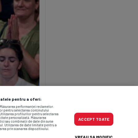
datele pentru a oferi:
. Măsurarea performanței reclamelor.
lor pentru selectarea conținutului
Utilizarea profilurilor pentru selectarea
icitate personalizată. Măsurarea
ACCEPT TOATE
tici sau combinații de date din surse
ul. Utilizarea de date limitate pentru a
area prin scanarea dispozitivului.
VREAU SA MODIFIC