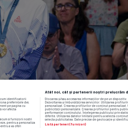
Atât noi, cât și partenerii noștri prelucrăm 
ecum identificatorii
Stocarea și/sau accesarea informațiilor de pe un dispozitiv
iona preferințele dvs.
Dezvoltarea și îmbunătățirea serviciilor. Utilizarea profiluri
moment pe pagina cu
personalizat. Crearea profilurilor de conținut personalizat. 
vă vor afecta
publicității personalizate. Crearea profilurilor pentru publ
performanței conținutului. Înțelegerea publicului prin statis
diferite. Utilizarea datelor limitate pentru a selecta conținut
ecum si furnizorii nostri
selecta publicitatea. Date precise de geolocație și identific
neze, pentru a personaliza
Listă parteneri (furnizori)
pentru a va oferi