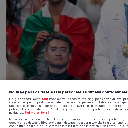
Nouă ne pasă ca datele tale personale să rămână confidențiale
Noi și partenerii noștri
589
stocăm și/sau accesăm informații pe dispozitivul dvs., pr
cookie unici pentru prelucrarea datelor cu caracter personal. Puteți accepta sau gest
făcând clic mai jos, respectiv vă puteți opune utilizării unui interes legitim în orice 
politica de confidențialitate. Aceste alegeri vor fi raportate partenerilor noștri și nu 
navigarea.
Mai multe detalii
Noi si partenerii nostri (retelele de socializare si agentiile de publicitate partenere, pr
de servicii de date analitice) prelucram date pentru a permite website-ului sa functio
continutul si anunturile publicitare afisate in functie de interesele si/sau profilul dvs., 