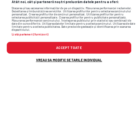
Atât noi, cât și partenerii noștri prelucrăm datele pentru a oferi:
Stocarea și/sau accesarea informațiilor de pe un dispozitiv. Măsurarea performanței reclamelor.
Dezvoltarea și îmbunătățirea serviciilor. Utilizarea profilurilor pentru selectarea conținutului
personalizat. Crearea profilurilor de conținut personalizat. Utilizarea profilurilor pentru
selectarea publicității personalizate. Crearea profilurilor pentru publicitate personalizată.
Măsurarea performanței conținutului. Înțelegerea publicului prin statistici sau combinații de
date din surse diferite. Utilizarea datelor limitate pentru a selecta conținutul. Utilizarea de date
limitate pentru a selecta publicitatea. Date precise de geolocație și identificarea prin scanarea
dispozitivului.
Listă parteneri (furnizori)
ACCEPT TOATE
VREAU SA MODIFIC SETARILE INDIVIDUAL