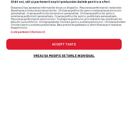
Atât noi, cât și partenerii noștri prelucrăm datele pentru a oferi:
Stocarea și/sau accesarea informațiilor de pe un dispozitiv. Măsurarea performanței reclamelor.
Dezvoltarea și îmbunătățirea serviciilor. Utilizarea profilurilor pentru selectarea conținutului
personalizat. Crearea profilurilor de conținut personalizat. Utilizarea profilurilor pentru
selectarea publicității personalizate. Crearea profilurilor pentru publicitate personalizată.
Măsurarea performanței conținutului. Înțelegerea publicului prin statistici sau combinații de
date din surse diferite. Utilizarea datelor limitate pentru a selecta conținutul. Utilizarea de date
limitate pentru a selecta publicitatea. Date precise de geolocație și identificarea prin scanarea
dispozitivului.
Listă parteneri (furnizori)
ACCEPT TOATE
VREAU SA MODIFIC SETARILE INDIVIDUAL