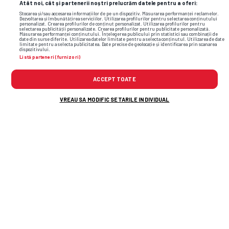
Atât noi, cât și partenerii noștri prelucrăm datele pentru a oferi:
Stocarea și/sau accesarea informațiilor de pe un dispozitiv. Măsurarea performanței reclamelor.
Dezvoltarea și îmbunătățirea serviciilor. Utilizarea profilurilor pentru selectarea conținutului
personalizat. Crearea profilurilor de conținut personalizat. Utilizarea profilurilor pentru
selectarea publicității personalizate. Crearea profilurilor pentru publicitate personalizată.
Măsurarea performanței conținutului. Înțelegerea publicului prin statistici sau combinații de
date din surse diferite. Utilizarea datelor limitate pentru a selecta conținutul. Utilizarea de date
limitate pentru a selecta publicitatea. Date precise de geolocație și identificarea prin scanarea
dispozitivului.
Listă parteneri (furnizori)
ACCEPT TOATE
VREAU SA MODIFIC SETARILE INDIVIDUAL