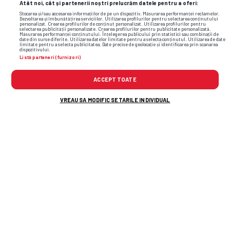
Atât noi, cât și partenerii noștri prelucrăm datele pentru a oferi:
Stocarea și/sau accesarea informațiilor de pe un dispozitiv. Măsurarea performanței reclamelor.
Dezvoltarea și îmbunătățirea serviciilor. Utilizarea profilurilor pentru selectarea conținutului
personalizat. Crearea profilurilor de conținut personalizat. Utilizarea profilurilor pentru
selectarea publicității personalizate. Crearea profilurilor pentru publicitate personalizată.
Măsurarea performanței conținutului. Înțelegerea publicului prin statistici sau combinații de
date din surse diferite. Utilizarea datelor limitate pentru a selecta conținutul. Utilizarea de date
limitate pentru a selecta publicitatea. Date precise de geolocație și identificarea prin scanarea
dispozitivului.
Listă parteneri (furnizori)
ACCEPT TOATE
VREAU SA MODIFIC SETARILE INDIVIDUAL