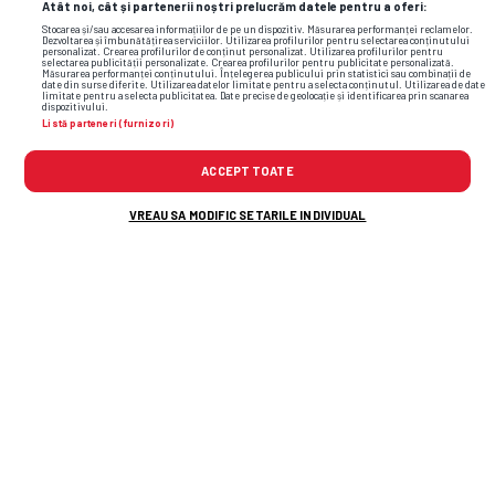
Atât noi, cât și partenerii noștri prelucrăm datele pentru a oferi:
Stocarea și/sau accesarea informațiilor de pe un dispozitiv. Măsurarea performanței reclamelor.
Dezvoltarea și îmbunătățirea serviciilor. Utilizarea profilurilor pentru selectarea conținutului
personalizat. Crearea profilurilor de conținut personalizat. Utilizarea profilurilor pentru
selectarea publicității personalizate. Crearea profilurilor pentru publicitate personalizată.
Măsurarea performanței conținutului. Înțelegerea publicului prin statistici sau combinații de
date din surse diferite. Utilizarea datelor limitate pentru a selecta conținutul. Utilizarea de date
limitate pentru a selecta publicitatea. Date precise de geolocație și identificarea prin scanarea
dispozitivului.
Listă parteneri (furnizori)
ACCEPT TOATE
VREAU SA MODIFIC SETARILE INDIVIDUAL