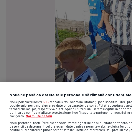
Nouă ne pasă ca datele tale personale să rămână confidențiale
Noi și partenerii noștri
589
stocăm și/sau accesăm informații pe dispozitivul dvs., pr
cookie unici pentru prelucrarea datelor cu caracter personal. Puteți accepta sau gest
făcând clic mai jos, respectiv vă puteți opune utilizării unui interes legitim în orice 
politica de confidențialitate. Aceste alegeri vor fi raportate partenerilor noștri și nu 
navigarea.
Mai multe detalii
Noi si partenerii nostri (retelele de socializare si agentiile de publicitate partenere, pr
de servicii de date analitice) prelucram date pentru a permite website-ului sa functio
continutul si anunturile publicitare afisate in functie de interesele si/sau profilul dvs., 