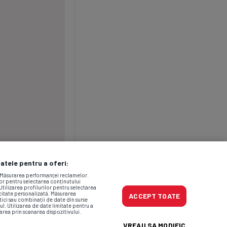
datele pentru a oferi:
. Măsurarea performanței reclamelor.
lor pentru selectarea conținutului
Utilizarea profilurilor pentru selectarea
icitate personalizată. Măsurarea
ACCEPT TOATE
tici sau combinații de date din surse
ul. Utilizarea de date limitate pentru a
area prin scanarea dispozitivului.
VREAU SA MODIFIC