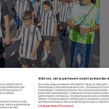
Atât noi, cât și partenerii noștri prelucrăm 
ecum identificatorii
Stocarea și/sau accesarea informațiilor de pe un dispozitiv
iona preferințele dvs.
Dezvoltarea și îmbunătățirea serviciilor. Utilizarea profiluri
moment pe pagina cu
personalizat. Crearea profilurilor de conținut personalizat. 
vă vor afecta
publicității personalizate. Crearea profilurilor pentru publ
performanței conținutului. Înțelegerea publicului prin statis
diferite. Utilizarea datelor limitate pentru a selecta conținut
ecum si furnizorii nostri
selecta publicitatea. Date precise de geolocație și identific
neze, pentru a personaliza
Listă parteneri (furnizori)
pentru a va oferi