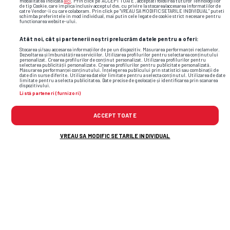
modalitatea indicata
aici
. Prin click pe “ACCEPT TOATE”, acceptati folosirea tuturor Tehnologiilor
de tip Cookie, care implica inclusiv acceptul dvs. cu privire la stocarea/accesarea informatiilor de
catre Vendor-ii cu care colaboram. Prin click pe “VREAU SA MODIFIC SETARILE INDIVIDUAL” puteti
schimba preferintele in mod individual, mai putin cele legate de cookie strict necesare pentru
functionarea website-ului.
Atât noi, cât și partenerii noștri prelucrăm datele pentru a oferi:
Stocarea și/sau accesarea informațiilor de pe un dispozitiv. Măsurarea performanței reclamelor.
Dezvoltarea și îmbunătățirea serviciilor. Utilizarea profilurilor pentru selectarea conținutului
personalizat. Crearea profilurilor de conținut personalizat. Utilizarea profilurilor pentru
selectarea publicității personalizate. Crearea profilurilor pentru publicitate personalizată.
Măsurarea performanței conținutului. Înțelegerea publicului prin statistici sau combinații de
date din surse diferite. Utilizarea datelor limitate pentru a selecta conținutul. Utilizarea de date
limitate pentru a selecta publicitatea. Date precise de geolocație și identificarea prin scanarea
dispozitivului.
Listă parteneri (furnizori)
ACCEPT TOATE
VREAU SA MODIFIC SETARILE INDIVIDUAL
Foto
11
/25
: Ebbe Moberg, modelul surprins în tribune la Inter –
Bodo/Glimt // FOTO: Instagram