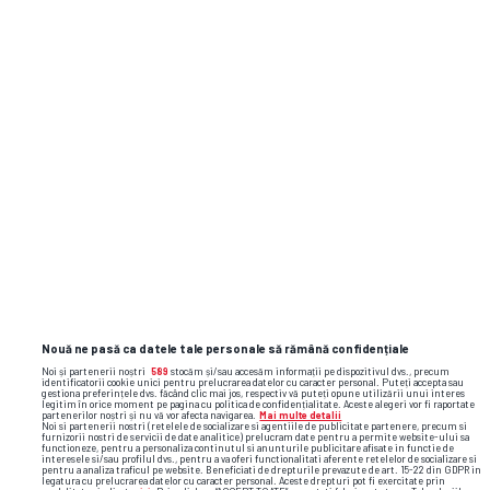
Nouă ne pasă ca datele tale personale să rămână confidențiale
Noi și partenerii noștri
589
stocăm și/sau accesăm informații pe dispozitivul dvs., precum
identificatorii cookie unici pentru prelucrarea datelor cu caracter personal. Puteți accepta sau
gestiona preferințele dvs. făcând clic mai jos, respectiv vă puteți opune utilizării unui interes
legitim în orice moment pe pagina cu politica de confidențialitate. Aceste alegeri vor fi raportate
partenerilor noștri și nu vă vor afecta navigarea.
Mai multe detalii
Noi si partenerii nostri (retelele de socializare si agentiile de publicitate partenere, precum si
furnizorii nostri de servicii de date analitice) prelucram date pentru a permite website-ului sa
functioneze, pentru a personaliza continutul si anunturile publicitare afisate in functie de
interesele si/sau profilul dvs., pentru a va oferi functionalitati aferente retelelor de socializare si
pentru a analiza traficul pe website. Beneficiati de drepturile prevazute de art. 15-22 din GDPR in
legatura cu prelucrarea datelor cu caracter personal. Aceste drepturi pot fi exercitate prin