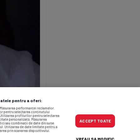
datele pentru a oferi:
. Măsurarea performanței reclamelor.
lor pentru selectarea conținutului
Utilizarea profilurilor pentru selectarea
icitate personalizată. Măsurarea
ACCEPT TOATE
tici sau combinații de date din surse
ul. Utilizarea de date limitate pentru a
area prin scanarea dispozitivului.
VREAU SA MODIFIC