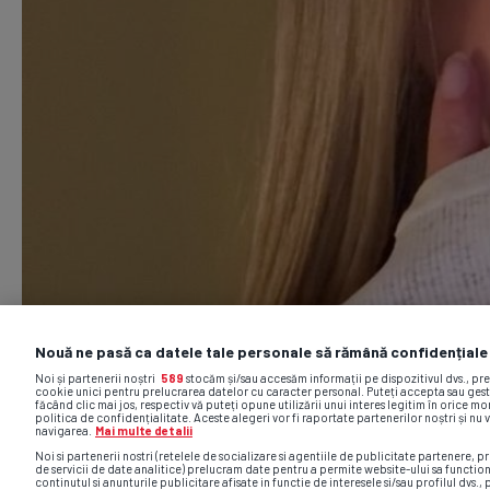
Nouă ne pasă ca datele tale personale să rămână confidențiale
Noi și partenerii noștri
589
stocăm și/sau accesăm informații pe dispozitivul dvs., pr
cookie unici pentru prelucrarea datelor cu caracter personal. Puteți accepta sau gest
făcând clic mai jos, respectiv vă puteți opune utilizării unui interes legitim în orice 
politica de confidențialitate. Aceste alegeri vor fi raportate partenerilor noștri și nu 
navigarea.
Mai multe detalii
Noi si partenerii nostri (retelele de socializare si agentiile de publicitate partenere, pr
de servicii de date analitice) prelucram date pentru a permite website-ului sa functio
continutul si anunturile publicitare afisate in functie de interesele si/sau profilul dvs., 