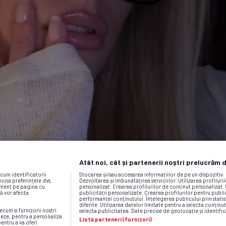
Atât noi, cât și partenerii noștri prelucrăm 
ecum identificatorii
Stocarea și/sau accesarea informațiilor de pe un dispozitiv
iona preferințele dvs.
Dezvoltarea și îmbunătățirea serviciilor. Utilizarea profiluri
moment pe pagina cu
personalizat. Crearea profilurilor de conținut personalizat. 
vă vor afecta
publicității personalizate. Crearea profilurilor pentru publ
performanței conținutului. Înțelegerea publicului prin statis
diferite. Utilizarea datelor limitate pentru a selecta conținut
ecum si furnizorii nostri
selecta publicitatea. Date precise de geolocație și identific
neze, pentru a personaliza
Listă parteneri (furnizori)
pentru a va oferi