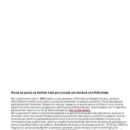
Nouă ne pasă ca datele tale personale să rămână confidențiale
Noi și partenerii noștri
589
stocăm și/sau accesăm informații pe dispozitivul dvs., precum
identificatorii cookie unici pentru prelucrarea datelor cu caracter personal. Puteți accepta sau
gestiona preferințele dvs. făcând clic mai jos, respectiv vă puteți opune utilizării unui interes
legitim în orice moment pe pagina cu politica de confidențialitate. Aceste alegeri vor fi raportate
partenerilor noștri și nu vă vor afecta navigarea.
Mai multe detalii
Noi si partenerii nostri (retelele de socializare si agentiile de publicitate partenere, precum si
furnizorii nostri de servicii de date analitice) prelucram date pentru a permite website-ului sa
functioneze, pentru a personaliza continutul si anunturile publicitare afisate in functie de
interesele si/sau profilul dvs., pentru a va oferi functionalitati aferente retelelor de socializare si
pentru a analiza traficul pe website. Beneficiati de drepturile prevazute de art. 15-22 din GDPR in
legatura cu prelucrarea datelor cu caracter personal. Aceste drepturi pot fi exercitate prin