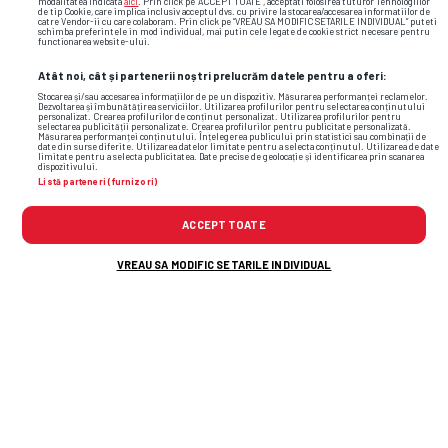
modalitatea indicata
aici
. Prin click pe “ACCEPT TOATE”, acceptati folosirea tuturor Tehnologiilor
de tip Cookie, care implica inclusiv acceptul dvs. cu privire la stocarea/accesarea informatiilor de
catre Vendor-ii cu care colaboram. Prin click pe “VREAU SA MODIFIC SETARILE INDIVIDUAL” puteti
schimba preferintele in mod individual, mai putin cele legate de cookie strict necesare pentru
functionarea website-ului.
Atât noi, cât și partenerii noștri prelucrăm datele pentru a oferi:
Stocarea și/sau accesarea informațiilor de pe un dispozitiv. Măsurarea performanței reclamelor.
Dezvoltarea și îmbunătățirea serviciilor. Utilizarea profilurilor pentru selectarea conținutului
personalizat. Crearea profilurilor de conținut personalizat. Utilizarea profilurilor pentru
selectarea publicității personalizate. Crearea profilurilor pentru publicitate personalizată.
Măsurarea performanței conținutului. Înțelegerea publicului prin statistici sau combinații de
date din surse diferite. Utilizarea datelor limitate pentru a selecta conținutul. Utilizarea de date
limitate pentru a selecta publicitatea. Date precise de geolocație și identificarea prin scanarea
dispozitivului.
Listă parteneri (furnizori)
ACCEPT TOATE
VREAU SA MODIFIC SETARILE INDIVIDUAL
Foto
12
/25
: Ebbe Moberg, modelul surprins în tribune la Inter –
Bodo/Glimt // FOTO: Instagram