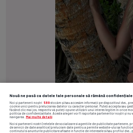
Nouă ne pasă ca datele tale personale să rămână confidențiale
Noi și partenerii noștri
589
stocăm și/sau accesăm informații pe dispozitivul dvs., pr
cookie unici pentru prelucrarea datelor cu caracter personal. Puteți accepta sau gest
făcând clic mai jos, respectiv vă puteți opune utilizării unui interes legitim în orice 
politica de confidențialitate. Aceste alegeri vor fi raportate partenerilor noștri și nu 
navigarea.
Mai multe detalii
Noi si partenerii nostri (retelele de socializare si agentiile de publicitate partenere, pr
de servicii de date analitice) prelucram date pentru a permite website-ului sa functio
continutul si anunturile publicitare afisate in functie de interesele si/sau profilul dvs., 