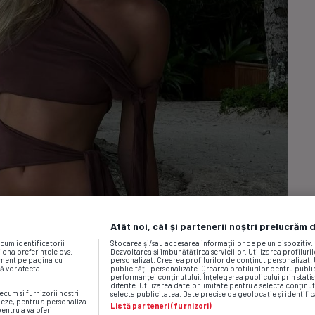
Atât noi, cât și partenerii noștri prelucrăm 
ecum identificatorii
Stocarea și/sau accesarea informațiilor de pe un dispozitiv
iona preferințele dvs.
Dezvoltarea și îmbunătățirea serviciilor. Utilizarea profiluri
moment pe pagina cu
personalizat. Crearea profilurilor de conținut personalizat. 
vă vor afecta
publicității personalizate. Crearea profilurilor pentru publ
performanței conținutului. Înțelegerea publicului prin statis
diferite. Utilizarea datelor limitate pentru a selecta conținut
ecum si furnizorii nostri
selecta publicitatea. Date precise de geolocație și identific
neze, pentru a personaliza
Listă parteneri (furnizori)
pentru a va oferi