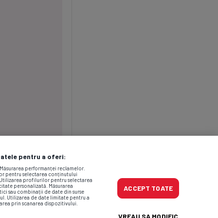
datele pentru a oferi:
. Măsurarea performanței reclamelor.
lor pentru selectarea conținutului
Utilizarea profilurilor pentru selectarea
icitate personalizată. Măsurarea
ACCEPT TOATE
tici sau combinații de date din surse
ul. Utilizarea de date limitate pentru a
area prin scanarea dispozitivului.
VREAU SA MODIFIC