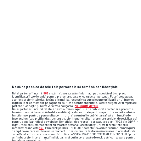
Nouă ne pasă ca datele tale personale să rămână confidențiale
Noi și partenerii noștri
589
stocăm și/sau accesăm informații pe dispozitivul dvs., precum
identificatorii cookie unici pentru prelucrarea datelor cu caracter personal. Puteți accepta sau
gestiona preferințele dvs. făcând clic mai jos, respectiv vă puteți opune utilizării unui interes
legitim în orice moment pe pagina cu politica de confidențialitate. Aceste alegeri vor fi raportate
partenerilor noștri și nu vă vor afecta navigarea.
Mai multe detalii
Noi si partenerii nostri (retelele de socializare si agentiile de publicitate partenere, precum si
furnizorii nostri de servicii de date analitice) prelucram date pentru a permite website-ului sa
functioneze, pentru a personaliza continutul si anunturile publicitare afisate in functie de
interesele si/sau profilul dvs., pentru a va oferi functionalitati aferente retelelor de socializare si
pentru a analiza traficul pe website. Beneficiati de drepturile prevazute de art. 15-22 din GDPR in
legatura cu prelucrarea datelor cu caracter personal. Aceste drepturi pot fi exercitate prin
modalitatea indicata
aici
. Prin click pe “ACCEPT TOATE”, acceptati folosirea tuturor Tehnologiilor
de tip Cookie, care implica inclusiv acceptul dvs. cu privire la stocarea/accesarea informatiilor de
catre Vendor-ii cu care colaboram. Prin click pe “VREAU SA MODIFIC SETARILE INDIVIDUAL” puteti
schimba preferintele in mod individual, mai putin cele legate de cookie strict necesare pentru
functionarea website-ului.