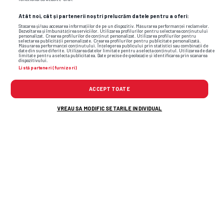
Atât noi, cât și partenerii noștri prelucrăm datele pentru a oferi:
Stocarea și/sau accesarea informațiilor de pe un dispozitiv. Măsurarea performanței reclamelor.
Dezvoltarea și îmbunătățirea serviciilor. Utilizarea profilurilor pentru selectarea conținutului
personalizat. Crearea profilurilor de conținut personalizat. Utilizarea profilurilor pentru
selectarea publicității personalizate. Crearea profilurilor pentru publicitate personalizată.
Măsurarea performanței conținutului. Înțelegerea publicului prin statistici sau combinații de
date din surse diferite. Utilizarea datelor limitate pentru a selecta conținutul. Utilizarea de date
limitate pentru a selecta publicitatea. Date precise de geolocație și identificarea prin scanarea
dispozitivului.
Listă parteneri (furnizori)
Foto
19
/25
: Ebbe Moberg, modelul surprins în tribune la Inter –
ACCEPT TOATE
Bodo/Glimt // FOTO: Instagram
VREAU SA MODIFIC SETARILE INDIVIDUAL