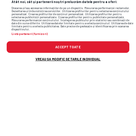
Atât noi, cât și partenerii noștri prelucrăm datele pentru a oferi:
Stocarea și/sau accesarea informațiilor de pe un dispozitiv. Măsurarea performanței reclamelor.
Dezvoltarea și îmbunătățirea serviciilor. Utilizarea profilurilor pentru selectarea conținutului
personalizat. Crearea profilurilor de conținut personalizat. Utilizarea profilurilor pentru
selectarea publicității personalizate. Crearea profilurilor pentru publicitate personalizată.
Măsurarea performanței conținutului. Înțelegerea publicului prin statistici sau combinații de
date din surse diferite. Utilizarea datelor limitate pentru a selecta conținutul. Utilizarea de date
limitate pentru a selecta publicitatea. Date precise de geolocație și identificarea prin scanarea
dispozitivului.
Listă parteneri (furnizori)
ACCEPT TOATE
VREAU SA MODIFIC SETARILE INDIVIDUAL