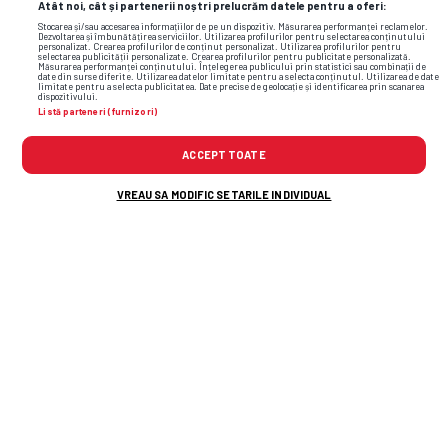
Atât noi, cât și partenerii noștri prelucrăm datele pentru a oferi:
Stocarea și/sau accesarea informațiilor de pe un dispozitiv. Măsurarea performanței reclamelor.
Dezvoltarea și îmbunătățirea serviciilor. Utilizarea profilurilor pentru selectarea conținutului
personalizat. Crearea profilurilor de conținut personalizat. Utilizarea profilurilor pentru
selectarea publicității personalizate. Crearea profilurilor pentru publicitate personalizată.
Măsurarea performanței conținutului. Înțelegerea publicului prin statistici sau combinații de
date din surse diferite. Utilizarea datelor limitate pentru a selecta conținutul. Utilizarea de date
limitate pentru a selecta publicitatea. Date precise de geolocație și identificarea prin scanarea
dispozitivului.
Listă parteneri (furnizori)
ACCEPT TOATE
VREAU SA MODIFIC SETARILE INDIVIDUAL