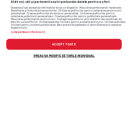
Atât noi, cât și partenerii noștri prelucrăm datele pentru a oferi:
Stocarea și/sau accesarea informațiilor de pe un dispozitiv. Măsurarea performanței reclamelor.
Dezvoltarea și îmbunătățirea serviciilor. Utilizarea profilurilor pentru selectarea conținutului
personalizat. Crearea profilurilor de conținut personalizat. Utilizarea profilurilor pentru
selectarea publicității personalizate. Crearea profilurilor pentru publicitate personalizată.
Măsurarea performanței conținutului. Înțelegerea publicului prin statistici sau combinații de
date din surse diferite. Utilizarea datelor limitate pentru a selecta conținutul. Utilizarea de date
limitate pentru a selecta publicitatea. Date precise de geolocație și identificarea prin scanarea
dispozitivului.
Listă parteneri (furnizori)
ACCEPT TOATE
VREAU SA MODIFIC SETARILE INDIVIDUAL