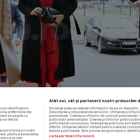
Atât noi, cât și partenerii noștri prelucrăm 
ecum identificatorii
Stocarea și/sau accesarea informațiilor de pe un dispozitiv
iona preferințele dvs.
Dezvoltarea și îmbunătățirea serviciilor. Utilizarea profiluri
moment pe pagina cu
personalizat. Crearea profilurilor de conținut personalizat. 
vă vor afecta
publicității personalizate. Crearea profilurilor pentru publ
performanței conținutului. Înțelegerea publicului prin statis
diferite. Utilizarea datelor limitate pentru a selecta conținut
ecum si furnizorii nostri
selecta publicitatea. Date precise de geolocație și identific
neze, pentru a personaliza
Listă parteneri (furnizori)
pentru a va oferi