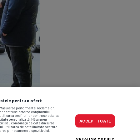
datele pentru a oferi:
. Măsurarea performanței reclamelor.
lor pentru selectarea conținutului
Utilizarea profilurilor pentru selectarea
icitate personalizată. Măsurarea
ACCEPT TOATE
tici sau combinații de date din surse
ul. Utilizarea de date limitate pentru a
area prin scanarea dispozitivului.
VREAU SA MODIFIC