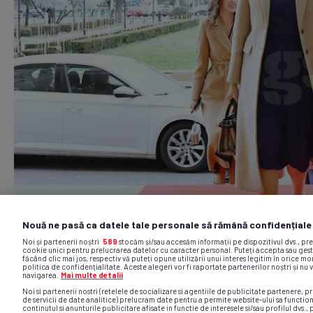
Nouă ne pasă ca datele tale personale să rămână confidențiale
Noi și partenerii noștri
589
stocăm și/sau accesăm informații pe dispozitivul dvs., pr
cookie unici pentru prelucrarea datelor cu caracter personal. Puteți accepta sau gest
făcând clic mai jos, respectiv vă puteți opune utilizării unui interes legitim în orice 
politica de confidențialitate. Aceste alegeri vor fi raportate partenerilor noștri și nu 
navigarea.
Mai multe detalii
Noi si partenerii nostri (retelele de socializare si agentiile de publicitate partenere, pr
de servicii de date analitice) prelucram date pentru a permite website-ului sa functio
continutul si anunturile publicitare afisate in functie de interesele si/sau profilul dvs., 