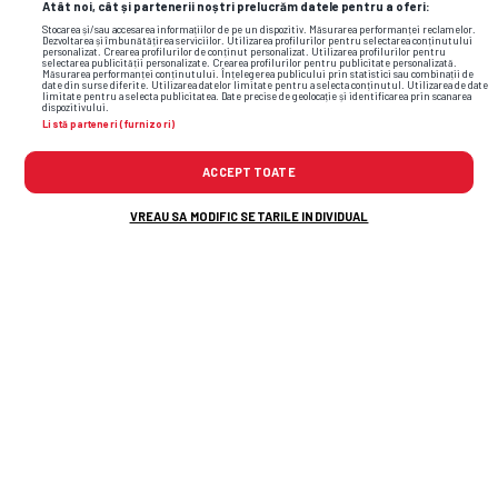
Atât noi, cât și partenerii noștri prelucrăm datele pentru a oferi:
Stocarea și/sau accesarea informațiilor de pe un dispozitiv. Măsurarea performanței reclamelor.
Dezvoltarea și îmbunătățirea serviciilor. Utilizarea profilurilor pentru selectarea conținutului
personalizat. Crearea profilurilor de conținut personalizat. Utilizarea profilurilor pentru
selectarea publicității personalizate. Crearea profilurilor pentru publicitate personalizată.
Măsurarea performanței conținutului. Înțelegerea publicului prin statistici sau combinații de
date din surse diferite. Utilizarea datelor limitate pentru a selecta conținutul. Utilizarea de date
limitate pentru a selecta publicitatea. Date precise de geolocație și identificarea prin scanarea
dispozitivului.
Listă parteneri (furnizori)
ACCEPT TOATE
VREAU SA MODIFIC SETARILE INDIVIDUAL