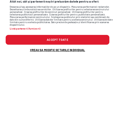
Atât noi, cât și partenerii noștri prelucrăm datele pentru a oferi:
Stocarea și/sau accesarea informațiilor de pe un dispozitiv. Măsurarea performanței reclamelor.
Dezvoltarea și îmbunătățirea serviciilor. Utilizarea profilurilor pentru selectarea conținutului
personalizat. Crearea profilurilor de conținut personalizat. Utilizarea profilurilor pentru
selectarea publicității personalizate. Crearea profilurilor pentru publicitate personalizată.
Măsurarea performanței conținutului. Înțelegerea publicului prin statistici sau combinații de
date din surse diferite. Utilizarea datelor limitate pentru a selecta conținutul. Utilizarea de date
limitate pentru a selecta publicitatea. Date precise de geolocație și identificarea prin scanarea
dispozitivului.
Listă parteneri (furnizori)
ACCEPT TOATE
VREAU SA MODIFIC SETARILE INDIVIDUAL