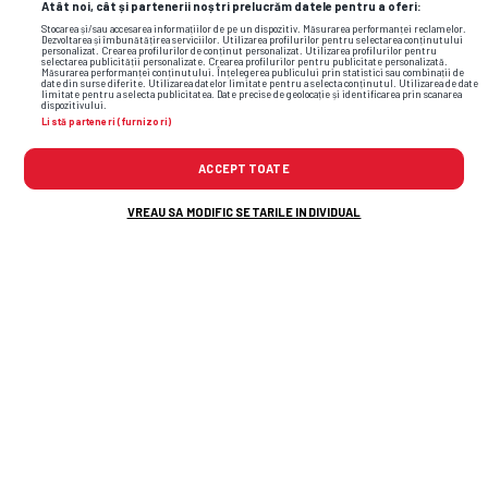
Atât noi, cât și partenerii noștri prelucrăm datele pentru a oferi:
Stocarea și/sau accesarea informațiilor de pe un dispozitiv. Măsurarea performanței reclamelor.
Dezvoltarea și îmbunătățirea serviciilor. Utilizarea profilurilor pentru selectarea conținutului
personalizat. Crearea profilurilor de conținut personalizat. Utilizarea profilurilor pentru
selectarea publicității personalizate. Crearea profilurilor pentru publicitate personalizată.
Măsurarea performanței conținutului. Înțelegerea publicului prin statistici sau combinații de
date din surse diferite. Utilizarea datelor limitate pentru a selecta conținutul. Utilizarea de date
limitate pentru a selecta publicitatea. Date precise de geolocație și identificarea prin scanarea
dispozitivului.
Listă parteneri (furnizori)
ACCEPT TOATE
VREAU SA MODIFIC SETARILE INDIVIDUAL