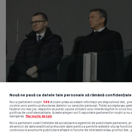
Nouă ne pasă ca datele tale personale să rămână confidențiale
Noi și partenerii noștri
589
stocăm și/sau accesăm informații pe dispozitivul dvs., pr
cookie unici pentru prelucrarea datelor cu caracter personal. Puteți accepta sau gest
făcând clic mai jos, respectiv vă puteți opune utilizării unui interes legitim în orice 
politica de confidențialitate. Aceste alegeri vor fi raportate partenerilor noștri și nu 
navigarea.
Mai multe detalii
Noi si partenerii nostri (retelele de socializare si agentiile de publicitate partenere, pr
de servicii de date analitice) prelucram date pentru a permite website-ului sa functio
continutul si anunturile publicitare afisate in functie de interesele si/sau profilul dvs., 