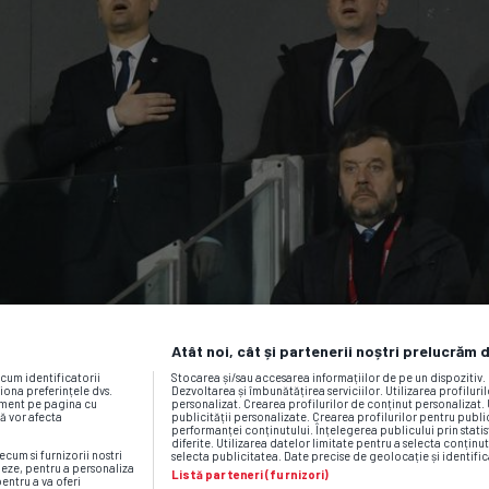
Atât noi, cât și partenerii noștri prelucrăm 
ecum identificatorii
Stocarea și/sau accesarea informațiilor de pe un dispozitiv
iona preferințele dvs.
Dezvoltarea și îmbunătățirea serviciilor. Utilizarea profiluri
moment pe pagina cu
personalizat. Crearea profilurilor de conținut personalizat. 
vă vor afecta
publicității personalizate. Crearea profilurilor pentru publ
performanței conținutului. Înțelegerea publicului prin statis
diferite. Utilizarea datelor limitate pentru a selecta conținut
ecum si furnizorii nostri
selecta publicitatea. Date precise de geolocație și identific
neze, pentru a personaliza
Listă parteneri (furnizori)
pentru a va oferi