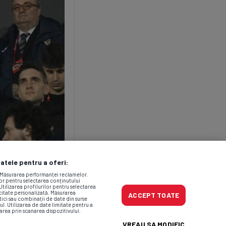
datele pentru a oferi:
. Măsurarea performanței reclamelor.
lor pentru selectarea conținutului
Utilizarea profilurilor pentru selectarea
icitate personalizată. Măsurarea
ACCEPT TOATE
tici sau combinații de date din surse
ul. Utilizarea de date limitate pentru a
area prin scanarea dispozitivului.
VREAU SA MODIFIC