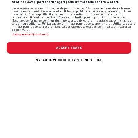
Atât noi, cât și partenerii noștri prelucrăm datele pentru a oferi:
Stocarea și/sau accesarea informațiilor de pe un dispozitiv. Măsurarea performanței reclamelor.
Dezvoltarea și îmbunătățirea serviciilor. Utilizarea profilurilor pentru selectarea conținutului
personalizat. Crearea profilurilor de conținut personalizat. Utilizarea profilurilor pentru
selectarea publicității personalizate. Crearea profilurilor pentru publicitate personalizată.
Măsurarea performanței conținutului. Înțelegerea publicului prin statistici sau combinații de
date din surse diferite. Utilizarea datelor limitate pentru a selecta conținutul. Utilizarea de date
limitate pentru a selecta publicitatea. Date precise de geolocație și identificarea prin scanarea
dispozitivului.
Listă parteneri (furnizori)
ACCEPT TOATE
VREAU SA MODIFIC SETARILE INDIVIDUAL