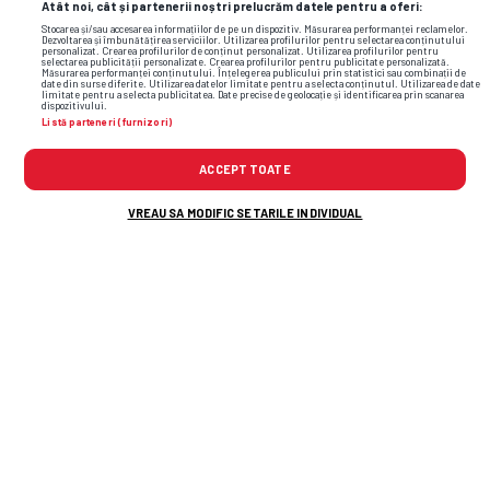
Atât noi, cât și partenerii noștri prelucrăm datele pentru a oferi:
Stocarea și/sau accesarea informațiilor de pe un dispozitiv. Măsurarea performanței reclamelor.
Dezvoltarea și îmbunătățirea serviciilor. Utilizarea profilurilor pentru selectarea conținutului
personalizat. Crearea profilurilor de conținut personalizat. Utilizarea profilurilor pentru
selectarea publicității personalizate. Crearea profilurilor pentru publicitate personalizată.
Măsurarea performanței conținutului. Înțelegerea publicului prin statistici sau combinații de
date din surse diferite. Utilizarea datelor limitate pentru a selecta conținutul. Utilizarea de date
limitate pentru a selecta publicitatea. Date precise de geolocație și identificarea prin scanarea
dispozitivului.
Listă parteneri (furnizori)
ACCEPT TOATE
VREAU SA MODIFIC SETARILE INDIVIDUAL