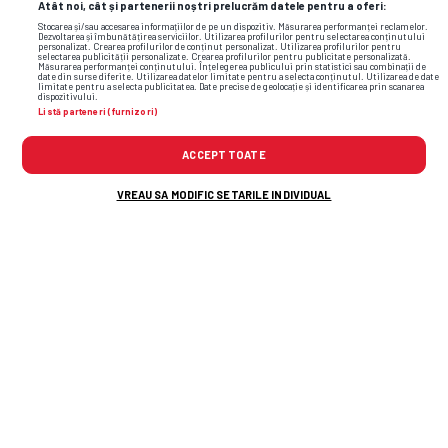
Atât noi, cât și partenerii noștri prelucrăm datele pentru a oferi:
Stocarea și/sau accesarea informațiilor de pe un dispozitiv. Măsurarea performanței reclamelor.
Dezvoltarea și îmbunătățirea serviciilor. Utilizarea profilurilor pentru selectarea conținutului
personalizat. Crearea profilurilor de conținut personalizat. Utilizarea profilurilor pentru
selectarea publicității personalizate. Crearea profilurilor pentru publicitate personalizată.
Măsurarea performanței conținutului. Înțelegerea publicului prin statistici sau combinații de
date din surse diferite. Utilizarea datelor limitate pentru a selecta conținutul. Utilizarea de date
limitate pentru a selecta publicitatea. Date precise de geolocație și identificarea prin scanarea
dispozitivului.
Listă parteneri (furnizori)
ACCEPT TOATE
VREAU SA MODIFIC SETARILE INDIVIDUAL