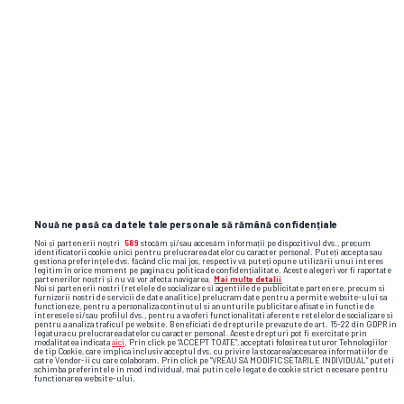
Nouă ne pasă ca datele tale personale să rămână confidențiale
Noi și partenerii noștri
589
stocăm și/sau accesăm informații pe dispozitivul dvs., precum
identificatorii cookie unici pentru prelucrarea datelor cu caracter personal. Puteți accepta sau
gestiona preferințele dvs. făcând clic mai jos, respectiv vă puteți opune utilizării unui interes
legitim în orice moment pe pagina cu politica de confidențialitate. Aceste alegeri vor fi raportate
partenerilor noștri și nu vă vor afecta navigarea.
Mai multe detalii
Noi si partenerii nostri (retelele de socializare si agentiile de publicitate partenere, precum si
furnizorii nostri de servicii de date analitice) prelucram date pentru a permite website-ului sa
functioneze, pentru a personaliza continutul si anunturile publicitare afisate in functie de
interesele si/sau profilul dvs., pentru a va oferi functionalitati aferente retelelor de socializare si
pentru a analiza traficul pe website. Beneficiati de drepturile prevazute de art. 15-22 din GDPR in
legatura cu prelucrarea datelor cu caracter personal. Aceste drepturi pot fi exercitate prin
Foto
44
/45
modalitatea indicata
aici
. Prin click pe “ACCEPT TOATE”, acceptati folosirea tuturor Tehnologiilor
de tip Cookie, care implica inclusiv acceptul dvs. cu privire la stocarea/accesarea informatiilor de
catre Vendor-ii cu care colaboram. Prin click pe “VREAU SA MODIFIC SETARILE INDIVIDUAL” puteti
schimba preferintele in mod individual, mai putin cele legate de cookie strict necesare pentru
functionarea website-ului.