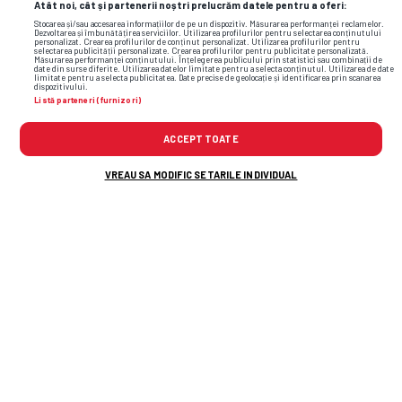
Atât noi, cât și partenerii noștri prelucrăm datele pentru a oferi:
Stocarea și/sau accesarea informațiilor de pe un dispozitiv. Măsurarea performanței reclamelor.
Dezvoltarea și îmbunătățirea serviciilor. Utilizarea profilurilor pentru selectarea conținutului
personalizat. Crearea profilurilor de conținut personalizat. Utilizarea profilurilor pentru
selectarea publicității personalizate. Crearea profilurilor pentru publicitate personalizată.
Măsurarea performanței conținutului. Înțelegerea publicului prin statistici sau combinații de
date din surse diferite. Utilizarea datelor limitate pentru a selecta conținutul. Utilizarea de date
limitate pentru a selecta publicitatea. Date precise de geolocație și identificarea prin scanarea
dispozitivului.
Listă parteneri (furnizori)
ACCEPT TOATE
VREAU SA MODIFIC SETARILE INDIVIDUAL