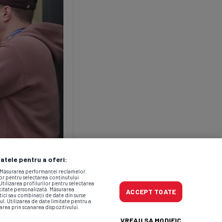
datele pentru a oferi:
. Măsurarea performanței reclamelor.
lor pentru selectarea conținutului
Utilizarea profilurilor pentru selectarea
icitate personalizată. Măsurarea
ACCEPT TOATE
tici sau combinații de date din surse
ul. Utilizarea de date limitate pentru a
area prin scanarea dispozitivului.
VREAU SA MODIFIC