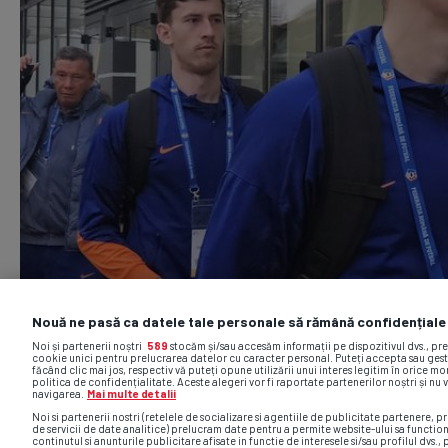
Nouă ne pasă ca datele tale personale să rămână confidențiale
Noi și partenerii noștri
589
stocăm și/sau accesăm informații pe dispozitivul dvs., pr
cookie unici pentru prelucrarea datelor cu caracter personal. Puteți accepta sau gest
făcând clic mai jos, respectiv vă puteți opune utilizării unui interes legitim în orice 
politica de confidențialitate. Aceste alegeri vor fi raportate partenerilor noștri și nu 
navigarea.
Mai multe detalii
Noi si partenerii nostri (retelele de socializare si agentiile de publicitate partenere, pr
de servicii de date analitice) prelucram date pentru a permite website-ului sa functio
continutul si anunturile publicitare afisate in functie de interesele si/sau profilul dvs., 