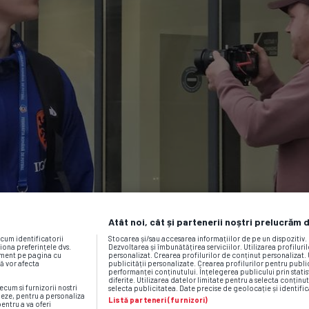
Atât noi, cât și partenerii noștri prelucrăm 
ecum identificatorii
Stocarea și/sau accesarea informațiilor de pe un dispozitiv
iona preferințele dvs.
Dezvoltarea și îmbunătățirea serviciilor. Utilizarea profiluri
moment pe pagina cu
personalizat. Crearea profilurilor de conținut personalizat. 
vă vor afecta
publicității personalizate. Crearea profilurilor pentru publ
performanței conținutului. Înțelegerea publicului prin statis
diferite. Utilizarea datelor limitate pentru a selecta conținut
ecum si furnizorii nostri
selecta publicitatea. Date precise de geolocație și identific
neze, pentru a personaliza
Listă parteneri (furnizori)
pentru a va oferi