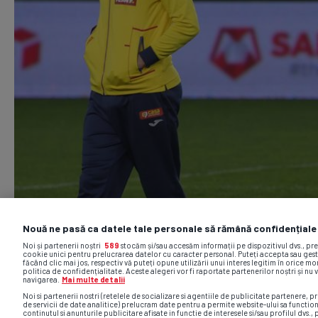
Nouă ne pasă ca datele tale personale să rămână confidențiale
Noi și partenerii noștri
589
stocăm și/sau accesăm informații pe dispozitivul dvs., pr
cookie unici pentru prelucrarea datelor cu caracter personal. Puteți accepta sau gest
făcând clic mai jos, respectiv vă puteți opune utilizării unui interes legitim în orice 
politica de confidențialitate. Aceste alegeri vor fi raportate partenerilor noștri și nu 
navigarea.
Mai multe detalii
Noi si partenerii nostri (retelele de socializare si agentiile de publicitate partenere, pr
de servicii de date analitice) prelucram date pentru a permite website-ului sa functio
continutul si anunturile publicitare afisate in functie de interesele si/sau profilul dvs., 