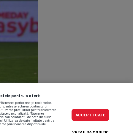
datele pentru a oferi:
. Măsurarea performanței reclamelor.
lor pentru selectarea conținutului
Utilizarea profilurilor pentru selectarea
icitate personalizată. Măsurarea
ACCEPT TOATE
tici sau combinații de date din surse
ul. Utilizarea de date limitate pentru a
area prin scanarea dispozitivului.
VREAU SA MODIFIC