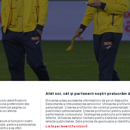
Atât noi, cât și partenerii noștri prelucrăm 
ecum identificatorii
Stocarea și/sau accesarea informațiilor de pe un dispozitiv
iona preferințele dvs.
Dezvoltarea și îmbunătățirea serviciilor. Utilizarea profiluri
moment pe pagina cu
personalizat. Crearea profilurilor de conținut personalizat. 
vă vor afecta
publicității personalizate. Crearea profilurilor pentru publ
performanței conținutului. Înțelegerea publicului prin statis
diferite. Utilizarea datelor limitate pentru a selecta conținut
ecum si furnizorii nostri
selecta publicitatea. Date precise de geolocație și identific
neze, pentru a personaliza
Listă parteneri (furnizori)
pentru a va oferi