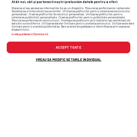
Atât noi, cât și partenerii noștri prelucrăm datele pentru a oferi:
Stocarea și/sau accesarea informațiilor de pe un dispozitiv. Măsurarea performanței reclamelor.
Dezvoltarea și îmbunătățirea serviciilor. Utilizarea profilurilor pentru selectarea conținutului
personalizat. Crearea profilurilor de conținut personalizat. Utilizarea profilurilor pentru
selectarea publicității personalizate. Crearea profilurilor pentru publicitate personalizată.
Măsurarea performanței conținutului. Înțelegerea publicului prin statistici sau combinații de
date din surse diferite. Utilizarea datelor limitate pentru a selecta conținutul. Utilizarea de date
limitate pentru a selecta publicitatea. Date precise de geolocație și identificarea prin scanarea
dispozitivului.
Listă parteneri (furnizori)
ACCEPT TOATE
VREAU SA MODIFIC SETARILE INDIVIDUAL