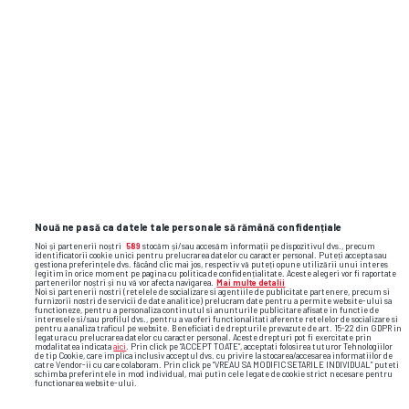
Nouă ne pasă ca datele tale personale să rămână confidențiale
Noi și partenerii noștri
589
stocăm și/sau accesăm informații pe dispozitivul dvs., precum
identificatorii cookie unici pentru prelucrarea datelor cu caracter personal. Puteți accepta sau
gestiona preferințele dvs. făcând clic mai jos, respectiv vă puteți opune utilizării unui interes
legitim în orice moment pe pagina cu politica de confidențialitate. Aceste alegeri vor fi raportate
partenerilor noștri și nu vă vor afecta navigarea.
Mai multe detalii
Noi si partenerii nostri (retelele de socializare si agentiile de publicitate partenere, precum si
furnizorii nostri de servicii de date analitice) prelucram date pentru a permite website-ului sa
functioneze, pentru a personaliza continutul si anunturile publicitare afisate in functie de
interesele si/sau profilul dvs., pentru a va oferi functionalitati aferente retelelor de socializare si
pentru a analiza traficul pe website. Beneficiati de drepturile prevazute de art. 15-22 din GDPR in
legatura cu prelucrarea datelor cu caracter personal. Aceste drepturi pot fi exercitate prin
Foto
24
/45
modalitatea indicata
aici
. Prin click pe “ACCEPT TOATE”, acceptati folosirea tuturor Tehnologiilor
de tip Cookie, care implica inclusiv acceptul dvs. cu privire la stocarea/accesarea informatiilor de
catre Vendor-ii cu care colaboram. Prin click pe “VREAU SA MODIFIC SETARILE INDIVIDUAL” puteti
schimba preferintele in mod individual, mai putin cele legate de cookie strict necesare pentru
functionarea website-ului.