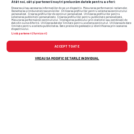
Atât noi, cât și partenerii noștri prelucrăm datele pentru a oferi:
Stocarea și/sau accesarea informațiilor de pe un dispozitiv. Măsurarea performanței reclamelor.
Dezvoltarea și îmbunătățirea serviciilor. Utilizarea profilurilor pentru selectarea conținutului
personalizat. Crearea profilurilor de conținut personalizat. Utilizarea profilurilor pentru
selectarea publicității personalizate. Crearea profilurilor pentru publicitate personalizată.
Măsurarea performanței conținutului. Înțelegerea publicului prin statistici sau combinații de
date din surse diferite. Utilizarea datelor limitate pentru a selecta conținutul. Utilizarea de date
limitate pentru a selecta publicitatea. Date precise de geolocație și identificarea prin scanarea
dispozitivului.
Listă parteneri (furnizori)
ACCEPT TOATE
VREAU SA MODIFIC SETARILE INDIVIDUAL