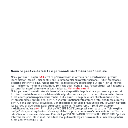
Nouă ne pasă ca datele tale personale să rămână confidențiale
Noi și partenerii noștri
589
stocăm și/sau accesăm informații pe dispozitivul dvs., precum
identificatorii cookie unici pentru prelucrarea datelor cu caracter personal. Puteți accepta sau
gestiona preferințele dvs. făcând clic mai jos, respectiv vă puteți opune utilizării unui interes
legitim în orice moment pe pagina cu politica de confidențialitate. Aceste alegeri vor fi raportate
partenerilor noștri și nu vă vor afecta navigarea.
Mai multe detalii
Noi si partenerii nostri (retelele de socializare si agentiile de publicitate partenere, precum si
furnizorii nostri de servicii de date analitice) prelucram date pentru a permite website-ului sa
functioneze, pentru a personaliza continutul si anunturile publicitare afisate in functie de
interesele si/sau profilul dvs., pentru a va oferi functionalitati aferente retelelor de socializare si
pentru a analiza traficul pe website. Beneficiati de drepturile prevazute de art. 15-22 din GDPR in
legatura cu prelucrarea datelor cu caracter personal. Aceste drepturi pot fi exercitate prin
Foto
18
/45
modalitatea indicata
aici
. Prin click pe “ACCEPT TOATE”, acceptati folosirea tuturor Tehnologiilor
de tip Cookie, care implica inclusiv acceptul dvs. cu privire la stocarea/accesarea informatiilor de
catre Vendor-ii cu care colaboram. Prin click pe “VREAU SA MODIFIC SETARILE INDIVIDUAL” puteti
schimba preferintele in mod individual, mai putin cele legate de cookie strict necesare pentru
functionarea website-ului.