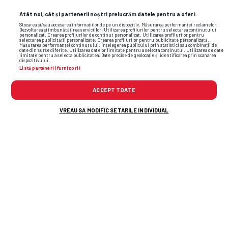
Atât noi, cât și partenerii noștri prelucrăm datele pentru a oferi:
Stocarea și/sau accesarea informațiilor de pe un dispozitiv. Măsurarea performanței reclamelor.
Dezvoltarea și îmbunătățirea serviciilor. Utilizarea profilurilor pentru selectarea conținutului
personalizat. Crearea profilurilor de conținut personalizat. Utilizarea profilurilor pentru
selectarea publicității personalizate. Crearea profilurilor pentru publicitate personalizată.
Măsurarea performanței conținutului. Înțelegerea publicului prin statistici sau combinații de
date din surse diferite. Utilizarea datelor limitate pentru a selecta conținutul. Utilizarea de date
limitate pentru a selecta publicitatea. Date precise de geolocație și identificarea prin scanarea
dispozitivului.
Listă parteneri (furnizori)
ACCEPT TOATE
Foto
8
/36
VREAU SA MODIFIC SETARILE INDIVIDUAL