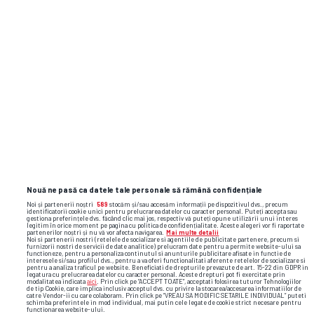
Nouă ne pasă ca datele tale personale să rămână confidențiale
Noi și partenerii noștri
589
stocăm și/sau accesăm informații pe dispozitivul dvs., precum
identificatorii cookie unici pentru prelucrarea datelor cu caracter personal. Puteți accepta sau
gestiona preferințele dvs. făcând clic mai jos, respectiv vă puteți opune utilizării unui interes
legitim în orice moment pe pagina cu politica de confidențialitate. Aceste alegeri vor fi raportate
partenerilor noștri și nu vă vor afecta navigarea.
Mai multe detalii
Noi si partenerii nostri (retelele de socializare si agentiile de publicitate partenere, precum si
furnizorii nostri de servicii de date analitice) prelucram date pentru a permite website-ului sa
functioneze, pentru a personaliza continutul si anunturile publicitare afisate in functie de
interesele si/sau profilul dvs., pentru a va oferi functionalitati aferente retelelor de socializare si
pentru a analiza traficul pe website. Beneficiati de drepturile prevazute de art. 15-22 din GDPR in
legatura cu prelucrarea datelor cu caracter personal. Aceste drepturi pot fi exercitate prin
modalitatea indicata
aici
. Prin click pe “ACCEPT TOATE”, acceptati folosirea tuturor Tehnologiilor
de tip Cookie, care implica inclusiv acceptul dvs. cu privire la stocarea/accesarea informatiilor de
catre Vendor-ii cu care colaboram. Prin click pe “VREAU SA MODIFIC SETARILE INDIVIDUAL” puteti
schimba preferintele in mod individual, mai putin cele legate de cookie strict necesare pentru
functionarea website-ului.