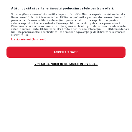
Atât noi, cât și partenerii noștri prelucrăm datele pentru a oferi:
Stocarea și/sau accesarea informațiilor de pe un dispozitiv. Măsurarea performanței reclamelor.
Dezvoltarea și îmbunătățirea serviciilor. Utilizarea profilurilor pentru selectarea conținutului
personalizat. Crearea profilurilor de conținut personalizat. Utilizarea profilurilor pentru
selectarea publicității personalizate. Crearea profilurilor pentru publicitate personalizată.
Măsurarea performanței conținutului. Înțelegerea publicului prin statistici sau combinații de
date din surse diferite. Utilizarea datelor limitate pentru a selecta conținutul. Utilizarea de date
limitate pentru a selecta publicitatea. Date precise de geolocație și identificarea prin scanarea
dispozitivului.
Listă parteneri (furnizori)
ACCEPT TOATE
Foto
17
/36
VREAU SA MODIFIC SETARILE INDIVIDUAL