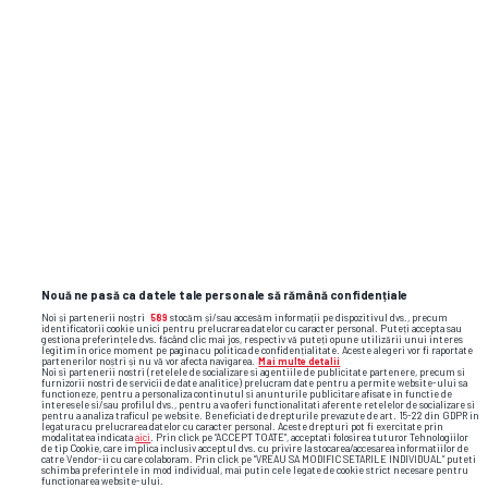
Nouă ne pasă ca datele tale personale să rămână confidențiale
Noi și partenerii noștri
589
stocăm și/sau accesăm informații pe dispozitivul dvs., precum
identificatorii cookie unici pentru prelucrarea datelor cu caracter personal. Puteți accepta sau
gestiona preferințele dvs. făcând clic mai jos, respectiv vă puteți opune utilizării unui interes
legitim în orice moment pe pagina cu politica de confidențialitate. Aceste alegeri vor fi raportate
partenerilor noștri și nu vă vor afecta navigarea.
Mai multe detalii
Noi si partenerii nostri (retelele de socializare si agentiile de publicitate partenere, precum si
furnizorii nostri de servicii de date analitice) prelucram date pentru a permite website-ului sa
functioneze, pentru a personaliza continutul si anunturile publicitare afisate in functie de
interesele si/sau profilul dvs., pentru a va oferi functionalitati aferente retelelor de socializare si
pentru a analiza traficul pe website. Beneficiati de drepturile prevazute de art. 15-22 din GDPR in
legatura cu prelucrarea datelor cu caracter personal. Aceste drepturi pot fi exercitate prin
modalitatea indicata
aici
. Prin click pe “ACCEPT TOATE”, acceptati folosirea tuturor Tehnologiilor
de tip Cookie, care implica inclusiv acceptul dvs. cu privire la stocarea/accesarea informatiilor de
catre Vendor-ii cu care colaboram. Prin click pe “VREAU SA MODIFIC SETARILE INDIVIDUAL” puteti
schimba preferintele in mod individual, mai putin cele legate de cookie strict necesare pentru
functionarea website-ului.