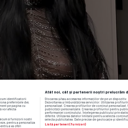
Atât noi, cât și partenerii noștri prelucrăm 
ecum identificatorii
Stocarea și/sau accesarea informațiilor de pe un dispozitiv
iona preferințele dvs.
Dezvoltarea și îmbunătățirea serviciilor. Utilizarea profiluri
moment pe pagina cu
personalizat. Crearea profilurilor de conținut personalizat. 
vă vor afecta
publicității personalizate. Crearea profilurilor pentru publ
performanței conținutului. Înțelegerea publicului prin statis
diferite. Utilizarea datelor limitate pentru a selecta conținut
ecum si furnizorii nostri
selecta publicitatea. Date precise de geolocație și identific
neze, pentru a personaliza
Listă parteneri (furnizori)
pentru a va oferi