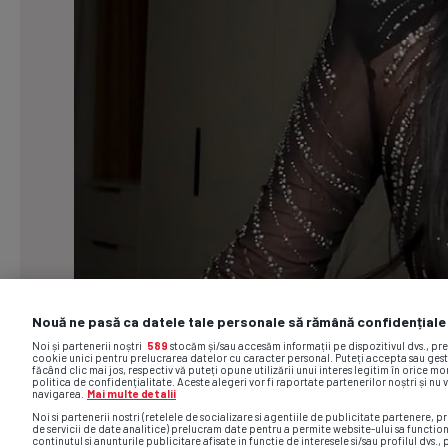
Nouă ne pasă ca datele tale personale să rămână confidențiale
Noi și partenerii noștri
589
stocăm și/sau accesăm informații pe dispozitivul dvs., pr
cookie unici pentru prelucrarea datelor cu caracter personal. Puteți accepta sau gest
făcând clic mai jos, respectiv vă puteți opune utilizării unui interes legitim în orice 
politica de confidențialitate. Aceste alegeri vor fi raportate partenerilor noștri și nu 
navigarea.
Mai multe detalii
Noi si partenerii nostri (retelele de socializare si agentiile de publicitate partenere, pr
de servicii de date analitice) prelucram date pentru a permite website-ului sa functio
continutul si anunturile publicitare afisate in functie de interesele si/sau profilul dvs., 