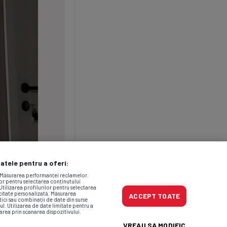
datele pentru a oferi:
. Măsurarea performanței reclamelor.
lor pentru selectarea conținutului
Utilizarea profilurilor pentru selectarea
icitate personalizată. Măsurarea
ACCEPT TOATE
tici sau combinații de date din surse
ul. Utilizarea de date limitate pentru a
area prin scanarea dispozitivului.
VREAU SA MODIFIC