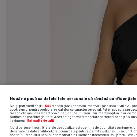
Nouă ne pasă ca datele tale personale să rămână confidențiale
Noi și partenerii noștri
589
stocăm și/sau accesăm informații pe dispozitivul dvs., pr
cookie unici pentru prelucrarea datelor cu caracter personal. Puteți accepta sau gest
făcând clic mai jos, respectiv vă puteți opune utilizării unui interes legitim în orice 
politica de confidențialitate. Aceste alegeri vor fi raportate partenerilor noștri și nu 
navigarea.
Mai multe detalii
Noi si partenerii nostri (retelele de socializare si agentiile de publicitate partenere, pr
de servicii de date analitice) prelucram date pentru a permite website-ului sa functio
continutul si anunturile publicitare afisate in functie de interesele si/sau profilul dvs., 