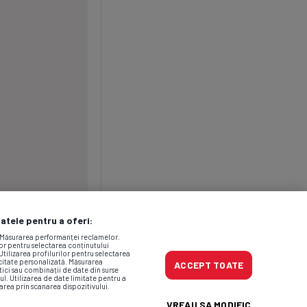
datele pentru a oferi:
. Măsurarea performanței reclamelor.
lor pentru selectarea conținutului
Utilizarea profilurilor pentru selectarea
icitate personalizată. Măsurarea
ACCEPT TOATE
tici sau combinații de date din surse
ul. Utilizarea de date limitate pentru a
area prin scanarea dispozitivului.
VREAU SA MODIFIC