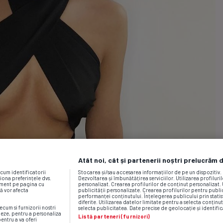
Atât noi, cât și partenerii noștri prelucrăm 
ecum identificatorii
Stocarea și/sau accesarea informațiilor de pe un dispozitiv
iona preferințele dvs.
Dezvoltarea și îmbunătățirea serviciilor. Utilizarea profiluri
moment pe pagina cu
personalizat. Crearea profilurilor de conținut personalizat. 
vă vor afecta
publicității personalizate. Crearea profilurilor pentru publ
performanței conținutului. Înțelegerea publicului prin statis
diferite. Utilizarea datelor limitate pentru a selecta conținut
ecum si furnizorii nostri
selecta publicitatea. Date precise de geolocație și identific
neze, pentru a personaliza
Listă parteneri (furnizori)
pentru a va oferi