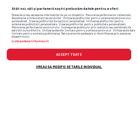
Atât noi, cât și partenerii noștri prelucrăm datele pentru a oferi:
Stocarea și/sau accesarea informațiilor de pe un dispozitiv. Măsurarea performanței reclamelor.
Dezvoltarea și îmbunătățirea serviciilor. Utilizarea profilurilor pentru selectarea conținutului
personalizat. Crearea profilurilor de conținut personalizat. Utilizarea profilurilor pentru
selectarea publicității personalizate. Crearea profilurilor pentru publicitate personalizată.
Măsurarea performanței conținutului. Înțelegerea publicului prin statistici sau combinații de
date din surse diferite. Utilizarea datelor limitate pentru a selecta conținutul. Utilizarea de date
limitate pentru a selecta publicitatea. Date precise de geolocație și identificarea prin scanarea
dispozitivului.
Listă parteneri (furnizori)
ACCEPT TOATE
Foto
10
/36
VREAU SA MODIFIC SETARILE INDIVIDUAL