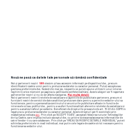
Nouă ne pasă ca datele tale personale să rămână confidențiale
Noi și partenerii noștri
589
stocăm și/sau accesăm informații pe dispozitivul dvs., precum
identificatorii cookie unici pentru prelucrarea datelor cu caracter personal. Puteți accepta sau
gestiona preferințele dvs. făcând clic mai jos, respectiv vă puteți opune utilizării unui interes
legitim în orice moment pe pagina cu politica de confidențialitate. Aceste alegeri vor fi raportate
partenerilor noștri și nu vă vor afecta navigarea.
Mai multe detalii
Noi si partenerii nostri (retelele de socializare si agentiile de publicitate partenere, precum si
furnizorii nostri de servicii de date analitice) prelucram date pentru a permite website-ului sa
functioneze, pentru a personaliza continutul si anunturile publicitare afisate in functie de
interesele si/sau profilul dvs., pentru a va oferi functionalitati aferente retelelor de socializare si
pentru a analiza traficul pe website. Beneficiati de drepturile prevazute de art. 15-22 din GDPR in
legatura cu prelucrarea datelor cu caracter personal. Aceste drepturi pot fi exercitate prin
modalitatea indicata
aici
. Prin click pe “ACCEPT TOATE”, acceptati folosirea tuturor Tehnologiilor
de tip Cookie, care implica inclusiv acceptul dvs. cu privire la stocarea/accesarea informatiilor de
catre Vendor-ii cu care colaboram. Prin click pe “VREAU SA MODIFIC SETARILE INDIVIDUAL” puteti
schimba preferintele in mod individual, mai putin cele legate de cookie strict necesare pentru
functionarea website-ului.