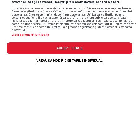
Atât noi, cât și partenerii noștri prelucrăm datele pentru a oferi:
Stocarea și/sau accesarea informațiilor de pe un dispozitiv. Măsurarea performanței reclamelor.
Dezvoltarea și îmbunătățirea serviciilor. Utilizarea profilurilor pentru selectarea conținutului
personalizat. Crearea profilurilor de conținut personalizat. Utilizarea profilurilor pentru
selectarea publicității personalizate. Crearea profilurilor pentru publicitate personalizată.
Măsurarea performanței conținutului. Înțelegerea publicului prin statistici sau combinații de
Foto
29
/36
date din surse diferite. Utilizarea datelor limitate pentru a selecta conținutul. Utilizarea de date
limitate pentru a selecta publicitatea. Date precise de geolocație și identificarea prin scanarea
dispozitivului.
Listă parteneri (furnizori)
ACCEPT TOATE
VREAU SA MODIFIC SETARILE INDIVIDUAL