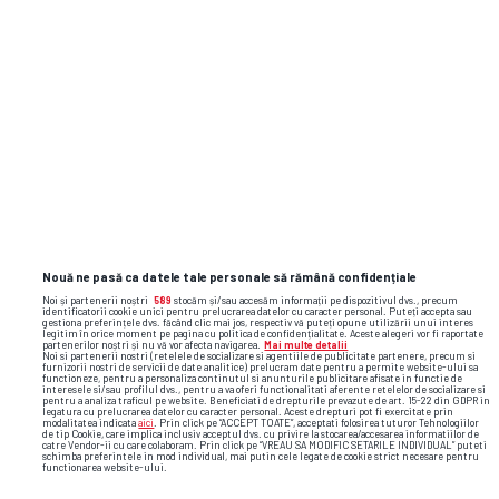
Nouă ne pasă ca datele tale personale să rămână confidențiale
Noi și partenerii noștri
589
stocăm și/sau accesăm informații pe dispozitivul dvs., precum
identificatorii cookie unici pentru prelucrarea datelor cu caracter personal. Puteți accepta sau
gestiona preferințele dvs. făcând clic mai jos, respectiv vă puteți opune utilizării unui interes
legitim în orice moment pe pagina cu politica de confidențialitate. Aceste alegeri vor fi raportate
partenerilor noștri și nu vă vor afecta navigarea.
Mai multe detalii
Noi si partenerii nostri (retelele de socializare si agentiile de publicitate partenere, precum si
furnizorii nostri de servicii de date analitice) prelucram date pentru a permite website-ului sa
functioneze, pentru a personaliza continutul si anunturile publicitare afisate in functie de
interesele si/sau profilul dvs., pentru a va oferi functionalitati aferente retelelor de socializare si
pentru a analiza traficul pe website. Beneficiati de drepturile prevazute de art. 15-22 din GDPR in
legatura cu prelucrarea datelor cu caracter personal. Aceste drepturi pot fi exercitate prin
modalitatea indicata
aici
. Prin click pe “ACCEPT TOATE”, acceptati folosirea tuturor Tehnologiilor
de tip Cookie, care implica inclusiv acceptul dvs. cu privire la stocarea/accesarea informatiilor de
catre Vendor-ii cu care colaboram. Prin click pe “VREAU SA MODIFIC SETARILE INDIVIDUAL” puteti
schimba preferintele in mod individual, mai putin cele legate de cookie strict necesare pentru
functionarea website-ului.