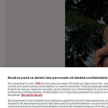
Nouă ne pasă ca datele tale personale să rămână confidențiale
Noi și partenerii noștri
589
stocăm și/sau accesăm informații pe dispozitivul dvs., pr
cookie unici pentru prelucrarea datelor cu caracter personal. Puteți accepta sau gest
făcând clic mai jos, respectiv vă puteți opune utilizării unui interes legitim în orice 
politica de confidențialitate. Aceste alegeri vor fi raportate partenerilor noștri și nu 
navigarea.
Mai multe detalii
Noi si partenerii nostri (retelele de socializare si agentiile de publicitate partenere, pr
de servicii de date analitice) prelucram date pentru a permite website-ului sa functio
continutul si anunturile publicitare afisate in functie de interesele si/sau profilul dvs., 