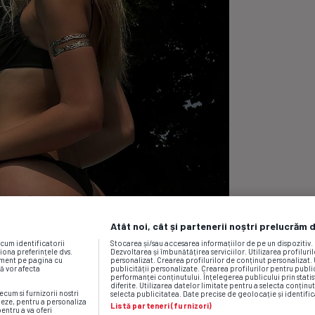
Atât noi, cât și partenerii noștri prelucrăm 
ecum identificatorii
Stocarea și/sau accesarea informațiilor de pe un dispozitiv
iona preferințele dvs.
Dezvoltarea și îmbunătățirea serviciilor. Utilizarea profiluri
moment pe pagina cu
personalizat. Crearea profilurilor de conținut personalizat. 
vă vor afecta
publicității personalizate. Crearea profilurilor pentru publ
performanței conținutului. Înțelegerea publicului prin statis
diferite. Utilizarea datelor limitate pentru a selecta conținut
ecum si furnizorii nostri
selecta publicitatea. Date precise de geolocație și identific
neze, pentru a personaliza
Listă parteneri (furnizori)
pentru a va oferi