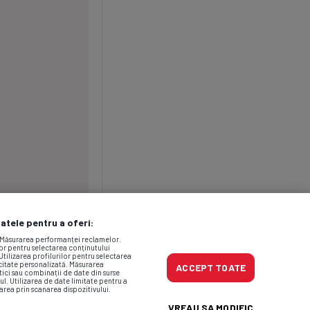
datele pentru a oferi:
. Măsurarea performanței reclamelor.
lor pentru selectarea conținutului
Utilizarea profilurilor pentru selectarea
icitate personalizată. Măsurarea
ACCEPT TOATE
tici sau combinații de date din surse
ul. Utilizarea de date limitate pentru a
area prin scanarea dispozitivului.
VREAU SA MODIFIC