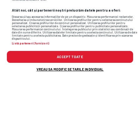
Atât noi, cât și partenerii noștri prelucrăm datele pentru a oferi:
Stocarea și/sau accesarea informațiilor de pe un dispozitiv. Măsurarea performanței reclamelor.
Dezvoltarea și îmbunătățirea serviciilor. Utilizarea profilurilor pentru selectarea conținutului
personalizat. Crearea profilurilor de conținut personalizat. Utilizarea profilurilor pentru
selectarea publicității personalizate. Crearea profilurilor pentru publicitate personalizată.
Măsurarea performanței conținutului. Înțelegerea publicului prin statistici sau combinații de
date din surse diferite. Utilizarea datelor limitate pentru a selecta conținutul. Utilizarea de date
limitate pentru a selecta publicitatea. Date precise de geolocație și identificarea prin scanarea
dispozitivului.
Listă parteneri (furnizori)
Foto
21
/26
: Ebbe Moberg, modelul surprins în tribune la Inter –
ACCEPT TOATE
Bodo/Glimt // FOTO: Instagram
VREAU SA MODIFIC SETARILE INDIVIDUAL