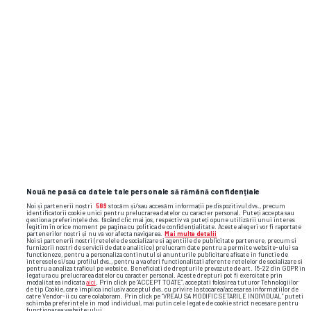
Nouă ne pasă ca datele tale personale să rămână confidențiale
Noi și partenerii noștri
589
stocăm și/sau accesăm informații pe dispozitivul dvs., precum
identificatorii cookie unici pentru prelucrarea datelor cu caracter personal. Puteți accepta sau
gestiona preferințele dvs. făcând clic mai jos, respectiv vă puteți opune utilizării unui interes
legitim în orice moment pe pagina cu politica de confidențialitate. Aceste alegeri vor fi raportate
partenerilor noștri și nu vă vor afecta navigarea.
Mai multe detalii
Noi si partenerii nostri (retelele de socializare si agentiile de publicitate partenere, precum si
furnizorii nostri de servicii de date analitice) prelucram date pentru a permite website-ului sa
functioneze, pentru a personaliza continutul si anunturile publicitare afisate in functie de
interesele si/sau profilul dvs., pentru a va oferi functionalitati aferente retelelor de socializare si
pentru a analiza traficul pe website. Beneficiati de drepturile prevazute de art. 15-22 din GDPR in
legatura cu prelucrarea datelor cu caracter personal. Aceste drepturi pot fi exercitate prin
modalitatea indicata
aici
. Prin click pe “ACCEPT TOATE”, acceptati folosirea tuturor Tehnologiilor
de tip Cookie, care implica inclusiv acceptul dvs. cu privire la stocarea/accesarea informatiilor de
catre Vendor-ii cu care colaboram. Prin click pe “VREAU SA MODIFIC SETARILE INDIVIDUAL” puteti
schimba preferintele in mod individual, mai putin cele legate de cookie strict necesare pentru
functionarea website-ului.