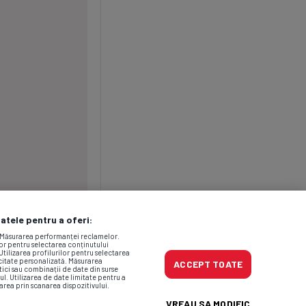
datele pentru a oferi:
. Măsurarea performanței reclamelor.
lor pentru selectarea conținutului
Utilizarea profilurilor pentru selectarea
icitate personalizată. Măsurarea
ACCEPT TOATE
tici sau combinații de date din surse
ul. Utilizarea de date limitate pentru a
area prin scanarea dispozitivului.
VREAU SA MODIFIC