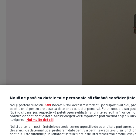
Nouă ne pasă ca datele tale personale să rămână confidențiale
Noi și partenerii noștri
589
stocăm și/sau accesăm informații pe dispozitivul dvs., pr
cookie unici pentru prelucrarea datelor cu caracter personal. Puteți accepta sau gest
făcând clic mai jos, respectiv vă puteți opune utilizării unui interes legitim în orice 
politica de confidențialitate. Aceste alegeri vor fi raportate partenerilor noștri și nu 
navigarea.
Mai multe detalii
Noi si partenerii nostri (retelele de socializare si agentiile de publicitate partenere, pr
de servicii de date analitice) prelucram date pentru a permite website-ului sa functio
continutul si anunturile publicitare afisate in functie de interesele si/sau profilul dvs., 