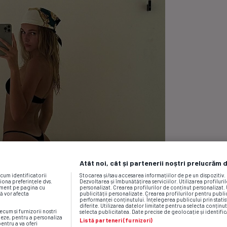
Atât noi, cât și partenerii noștri prelucrăm 
ecum identificatorii
Stocarea și/sau accesarea informațiilor de pe un dispozitiv
iona preferințele dvs.
Dezvoltarea și îmbunătățirea serviciilor. Utilizarea profiluri
moment pe pagina cu
personalizat. Crearea profilurilor de conținut personalizat. 
vă vor afecta
publicității personalizate. Crearea profilurilor pentru publ
performanței conținutului. Înțelegerea publicului prin statis
diferite. Utilizarea datelor limitate pentru a selecta conținut
ecum si furnizorii nostri
selecta publicitatea. Date precise de geolocație și identific
neze, pentru a personaliza
Listă parteneri (furnizori)
pentru a va oferi