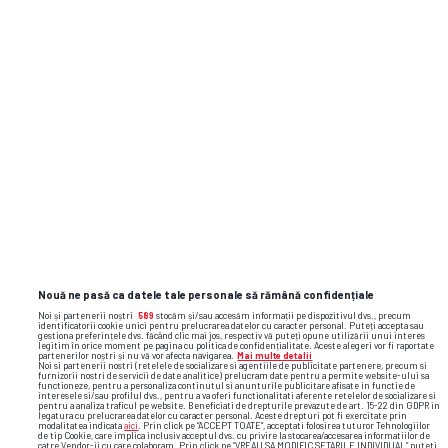
Nouă ne pasă ca datele tale personale să rămână confidențiale
Noi și partenerii noștri
589
stocăm și/sau accesăm informații pe dispozitivul dvs., precum
identificatorii cookie unici pentru prelucrarea datelor cu caracter personal. Puteți accepta sau
gestiona preferințele dvs. făcând clic mai jos, respectiv vă puteți opune utilizării unui interes
legitim în orice moment pe pagina cu politica de confidențialitate. Aceste alegeri vor fi raportate
partenerilor noștri și nu vă vor afecta navigarea.
Mai multe detalii
Noi si partenerii nostri (retelele de socializare si agentiile de publicitate partenere, precum si
furnizorii nostri de servicii de date analitice) prelucram date pentru a permite website-ului sa
functioneze, pentru a personaliza continutul si anunturile publicitare afisate in functie de
interesele si/sau profilul dvs., pentru a va oferi functionalitati aferente retelelor de socializare si
pentru a analiza traficul pe website. Beneficiati de drepturile prevazute de art. 15-22 din GDPR in
legatura cu prelucrarea datelor cu caracter personal. Aceste drepturi pot fi exercitate prin
modalitatea indicata
aici
. Prin click pe “ACCEPT TOATE”, acceptati folosirea tuturor Tehnologiilor
de tip Cookie, care implica inclusiv acceptul dvs. cu privire la stocarea/accesarea informatiilor de
catre Vendor-ii cu care colaboram. Prin click pe “VREAU SA MODIFIC SETARILE INDIVIDUAL” puteti