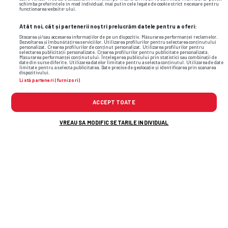
schimba preferintele in mod individual, mai putin cele legate de cookie strict necesare pentru
functionarea website-ului.
Atât noi, cât și partenerii noștri prelucrăm datele pentru a oferi:
Stocarea și/sau accesarea informațiilor de pe un dispozitiv. Măsurarea performanței reclamelor.
Dezvoltarea și îmbunătățirea serviciilor. Utilizarea profilurilor pentru selectarea conținutului
personalizat. Crearea profilurilor de conținut personalizat. Utilizarea profilurilor pentru
selectarea publicității personalizate. Crearea profilurilor pentru publicitate personalizată.
Măsurarea performanței conținutului. Înțelegerea publicului prin statistici sau combinații de
date din surse diferite. Utilizarea datelor limitate pentru a selecta conținutul. Utilizarea de date
limitate pentru a selecta publicitatea. Date precise de geolocație și identificarea prin scanarea
dispozitivului.
Listă parteneri (furnizori)
ACCEPT TOATE
Foto
22
/26
: Ebbe Moberg, modelul surprins în tribune la Inter –
Bodo/Glimt // FOTO: Instagram
VREAU SA MODIFIC SETARILE INDIVIDUAL