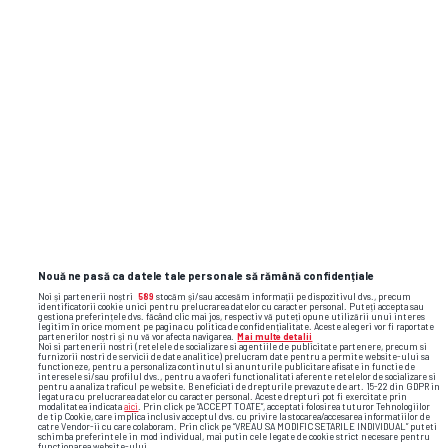
Nouă ne pasă ca datele tale personale să rămână confidențiale
Noi și partenerii noștri
589
stocăm și/sau accesăm informații pe dispozitivul dvs., precum
identificatorii cookie unici pentru prelucrarea datelor cu caracter personal. Puteți accepta sau
gestiona preferințele dvs. făcând clic mai jos, respectiv vă puteți opune utilizării unui interes
legitim în orice moment pe pagina cu politica de confidențialitate. Aceste alegeri vor fi raportate
partenerilor noștri și nu vă vor afecta navigarea.
Mai multe detalii
Noi si partenerii nostri (retelele de socializare si agentiile de publicitate partenere, precum si
furnizorii nostri de servicii de date analitice) prelucram date pentru a permite website-ului sa
functioneze, pentru a personaliza continutul si anunturile publicitare afisate in functie de
interesele si/sau profilul dvs., pentru a va oferi functionalitati aferente retelelor de socializare si
pentru a analiza traficul pe website. Beneficiati de drepturile prevazute de art. 15-22 din GDPR in
legatura cu prelucrarea datelor cu caracter personal. Aceste drepturi pot fi exercitate prin
modalitatea indicata
aici
. Prin click pe “ACCEPT TOATE”, acceptati folosirea tuturor Tehnologiilor
de tip Cookie, care implica inclusiv acceptul dvs. cu privire la stocarea/accesarea informatiilor de
catre Vendor-ii cu care colaboram. Prin click pe “VREAU SA MODIFIC SETARILE INDIVIDUAL” puteti
schimba preferintele in mod individual, mai putin cele legate de cookie strict necesare pentru
functionarea website-ului.