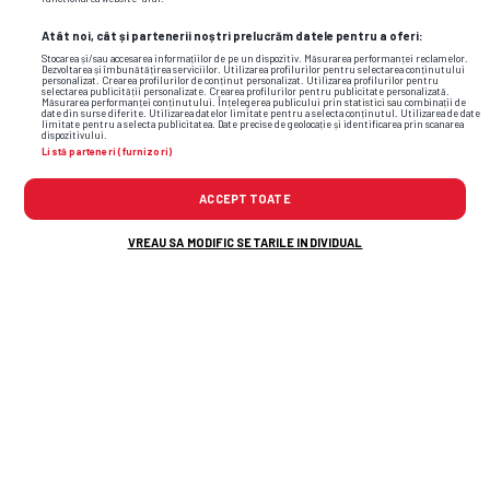
Atât noi, cât și partenerii noștri prelucrăm datele pentru a oferi:
Stocarea și/sau accesarea informațiilor de pe un dispozitiv. Măsurarea performanței reclamelor.
Dezvoltarea și îmbunătățirea serviciilor. Utilizarea profilurilor pentru selectarea conținutului
personalizat. Crearea profilurilor de conținut personalizat. Utilizarea profilurilor pentru
selectarea publicității personalizate. Crearea profilurilor pentru publicitate personalizată.
Măsurarea performanței conținutului. Înțelegerea publicului prin statistici sau combinații de
date din surse diferite. Utilizarea datelor limitate pentru a selecta conținutul. Utilizarea de date
limitate pentru a selecta publicitatea. Date precise de geolocație și identificarea prin scanarea
dispozitivului.
Listă parteneri (furnizori)
Foto
4
/26
: Ebbe Moberg, modelul surprins în tribune la Inter –
ACCEPT TOATE
Bodo/Glimt // FOTO: Instagram
VREAU SA MODIFIC SETARILE INDIVIDUAL