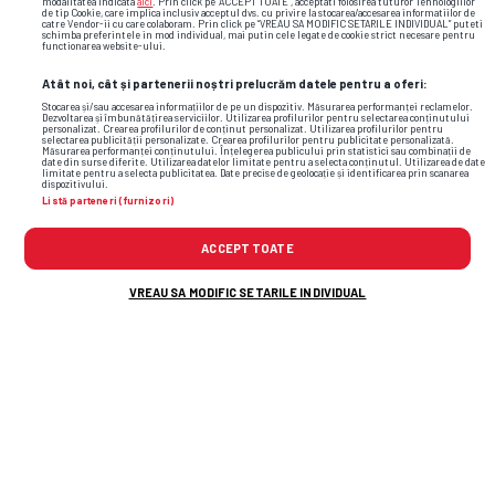
modalitatea indicata
aici
. Prin click pe “ACCEPT TOATE”, acceptati folosirea tuturor Tehnologiilor
de tip Cookie, care implica inclusiv acceptul dvs. cu privire la stocarea/accesarea informatiilor de
catre Vendor-ii cu care colaboram. Prin click pe “VREAU SA MODIFIC SETARILE INDIVIDUAL” puteti
schimba preferintele in mod individual, mai putin cele legate de cookie strict necesare pentru
functionarea website-ului.
Atât noi, cât și partenerii noștri prelucrăm datele pentru a oferi:
Stocarea și/sau accesarea informațiilor de pe un dispozitiv. Măsurarea performanței reclamelor.
Dezvoltarea și îmbunătățirea serviciilor. Utilizarea profilurilor pentru selectarea conținutului
personalizat. Crearea profilurilor de conținut personalizat. Utilizarea profilurilor pentru
selectarea publicității personalizate. Crearea profilurilor pentru publicitate personalizată.
Măsurarea performanței conținutului. Înțelegerea publicului prin statistici sau combinații de
date din surse diferite. Utilizarea datelor limitate pentru a selecta conținutul. Utilizarea de date
limitate pentru a selecta publicitatea. Date precise de geolocație și identificarea prin scanarea
dispozitivului.
Listă parteneri (furnizori)
ACCEPT TOATE
VREAU SA MODIFIC SETARILE INDIVIDUAL
Foto
18
/26
: Ebbe Moberg, modelul surprins în tribune la Inter –
Bodo/Glimt // FOTO: Instagram