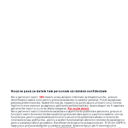
Nouă ne pasă ca datele tale personale să rămână confidențiale
Noi și partenerii noștri
589
stocăm și/sau accesăm informații pe dispozitivul dvs., precum
identificatorii cookie unici pentru prelucrarea datelor cu caracter personal. Puteți accepta sau
gestiona preferințele dvs. făcând clic mai jos, respectiv vă puteți opune utilizării unui interes
legitim în orice moment pe pagina cu politica de confidențialitate. Aceste alegeri vor fi raportate
partenerilor noștri și nu vă vor afecta navigarea.
Mai multe detalii
Noi si partenerii nostri (retelele de socializare si agentiile de publicitate partenere, precum si
furnizorii nostri de servicii de date analitice) prelucram date pentru a permite website-ului sa
functioneze, pentru a personaliza continutul si anunturile publicitare afisate in functie de
interesele si/sau profilul dvs., pentru a va oferi functionalitati aferente retelelor de socializare si
pentru a analiza traficul pe website. Beneficiati de drepturile prevazute de art. 15-22 din GDPR in
legatura cu prelucrarea datelor cu caracter personal. Aceste drepturi pot fi exercitate prin