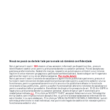
Nouă ne pasă ca datele tale personale să rămână confidențiale
Noi și partenerii noștri
589
stocăm și/sau accesăm informații pe dispozitivul dvs., precum
identificatorii cookie unici pentru prelucrarea datelor cu caracter personal. Puteți accepta sau
gestiona preferințele dvs. făcând clic mai jos, respectiv vă puteți opune utilizării unui interes
legitim în orice moment pe pagina cu politica de confidențialitate. Aceste alegeri vor fi raportate
partenerilor noștri și nu vă vor afecta navigarea.
Mai multe detalii
Noi si partenerii nostri (retelele de socializare si agentiile de publicitate partenere, precum si
furnizorii nostri de servicii de date analitice) prelucram date pentru a permite website-ului sa
functioneze, pentru a personaliza continutul si anunturile publicitare afisate in functie de
interesele si/sau profilul dvs., pentru a va oferi functionalitati aferente retelelor de socializare si
pentru a analiza traficul pe website. Beneficiati de drepturile prevazute de art. 15-22 din GDPR in
legatura cu prelucrarea datelor cu caracter personal. Aceste drepturi pot fi exercitate prin
modalitatea indicata
aici
. Prin click pe “ACCEPT TOATE”, acceptati folosirea tuturor Tehnologiilor
de tip Cookie, care implica inclusiv acceptul dvs. cu privire la stocarea/accesarea informatiilor de
catre Vendor-ii cu care colaboram. Prin click pe “VREAU SA MODIFIC SETARILE INDIVIDUAL” puteti
schimba preferintele in mod individual, mai putin cele legate de cookie strict necesare pentru
functionarea website-ului.