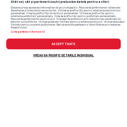
Atât noi, cât și partenerii noștri prelucrăm datele pentru a oferi:
Stocarea și/sau accesarea informațiilor de pe un dispozitiv. Măsurarea performanței reclamelor.
Dezvoltarea și îmbunătățirea serviciilor. Utilizarea profilurilor pentru selectarea conținutului
personalizat. Crearea profilurilor de conținut personalizat. Utilizarea profilurilor pentru
selectarea publicității personalizate. Crearea profilurilor pentru publicitate personalizată.
Măsurarea performanței conținutului. Înțelegerea publicului prin statistici sau combinații de
date din surse diferite. Utilizarea datelor limitate pentru a selecta conținutul. Utilizarea de date
limitate pentru a selecta publicitatea. Date precise de geolocație și identificarea prin scanarea
dispozitivului.
Listă parteneri (furnizori)
Foto
5
/35
ACCEPT TOATE
VREAU SA MODIFIC SETARILE INDIVIDUAL