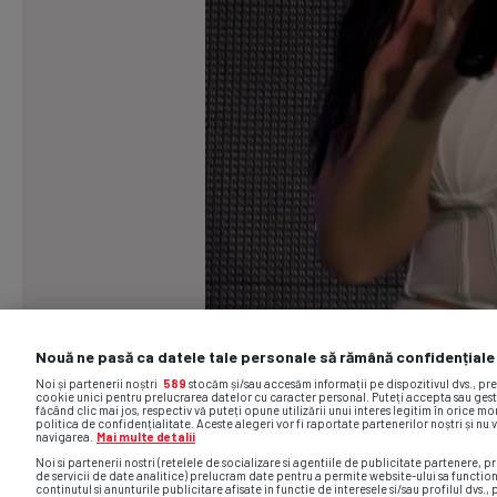
Nouă ne pasă ca datele tale personale să rămână confidențiale
Noi și partenerii noștri
589
stocăm și/sau accesăm informații pe dispozitivul dvs., pr
cookie unici pentru prelucrarea datelor cu caracter personal. Puteți accepta sau gest
făcând clic mai jos, respectiv vă puteți opune utilizării unui interes legitim în orice 
politica de confidențialitate. Aceste alegeri vor fi raportate partenerilor noștri și nu 
navigarea.
Mai multe detalii
Noi si partenerii nostri (retelele de socializare si agentiile de publicitate partenere, pr
de servicii de date analitice) prelucram date pentru a permite website-ului sa functio
continutul si anunturile publicitare afisate in functie de interesele si/sau profilul dvs., 