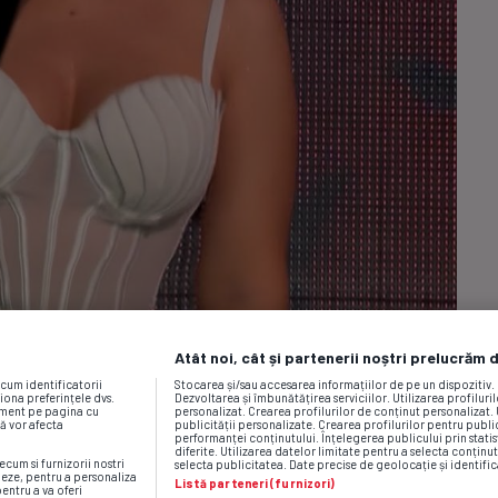
Atât noi, cât și partenerii noștri prelucrăm 
ecum identificatorii
Stocarea și/sau accesarea informațiilor de pe un dispozitiv
iona preferințele dvs.
Dezvoltarea și îmbunătățirea serviciilor. Utilizarea profiluri
moment pe pagina cu
personalizat. Crearea profilurilor de conținut personalizat. 
vă vor afecta
publicității personalizate. Crearea profilurilor pentru publ
performanței conținutului. Înțelegerea publicului prin statis
diferite. Utilizarea datelor limitate pentru a selecta conținut
ecum si furnizorii nostri
selecta publicitatea. Date precise de geolocație și identific
neze, pentru a personaliza
Listă parteneri (furnizori)
pentru a va oferi