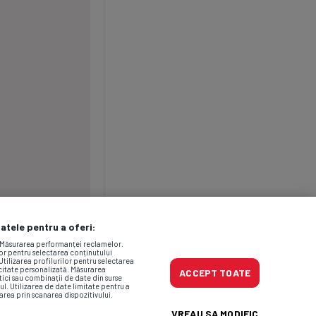
datele pentru a oferi:
. Măsurarea performanței reclamelor.
lor pentru selectarea conținutului
Utilizarea profilurilor pentru selectarea
icitate personalizată. Măsurarea
ACCEPT TOATE
tici sau combinații de date din surse
ul. Utilizarea de date limitate pentru a
area prin scanarea dispozitivului.
VREAU SA MODIFIC